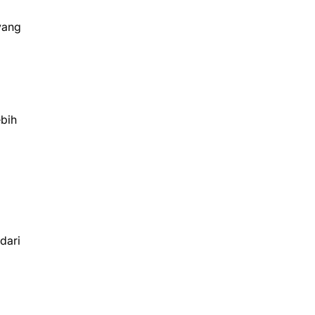
yang
ebih
dari