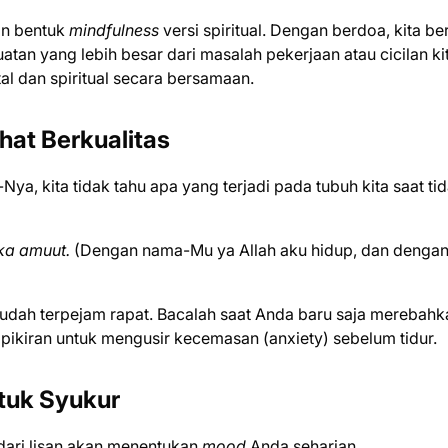
an bentuk
mindfulness
versi spiritual. Dengan berdoa, kita be
an yang lebih besar dari masalah pekerjaan atau cicilan kita
al dan spiritual secara bersamaan.
ahat Berkualitas
Nya, kita tidak tahu apa yang terjadi pada tubuh kita saat ti
ka amuut.
(Dengan nama-Mu ya Allah aku hidup, dan denga
dah terpejam rapat. Bacalah saat Anda baru saja merebahk
ikiran untuk mengusir kecemasan (anxiety) sebelum tidur.
tuk Syukur
 dari lisan akan menentukan
mood
Anda seharian.