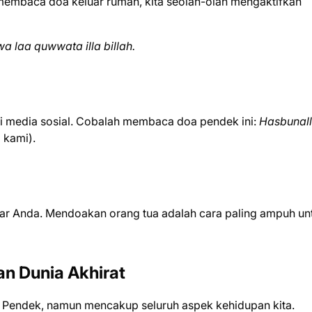
membaca doa keluar rumah, kita seolah-olah mengaktifkan
wa laa quwwata illa billah.
di media sosial. Cobalah membaca doa pendek ini:
Hasbunal
 kami).
tar Anda. Mendoakan orang tua adalah cara paling ampuh un
an Dunia Akhirat
. Pendek, namun mencakup seluruh aspek kehidupan kita.