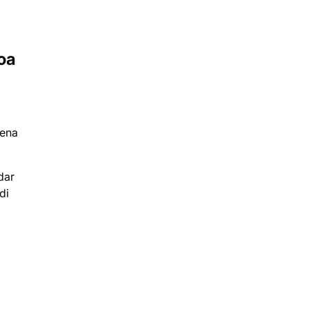
oa
rena
dar
di