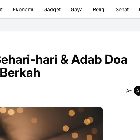
if
Ekonomi
Gadget
Gaya
Religi
Sehat
Tata Cara Bersu
ehari-hari & Adab Doa
 Berkah