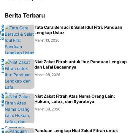
Berita Terbaru
N
Tata Cara Bersuci & Salat Idul Fitri: Panduan
A
Lengkap Ustaz
H
.
M
.
S
U
K
R
O
F
A
R
D
Maret 13, 2026
H
U
K
M
I
S
L
A
Niat Zakat Fitrah untuk Ibu: Panduan Lengkap
U
M
dan Lafal Bacaannya
Maret 08, 2026
H
U
K
M
I
S
L
A
Niat Zakat Fitrah Atas Nama Orang Lain:
U
M
Hukum, Lafaz, dan Syaratnya
Maret 08, 2026
Panduan Lengkap Niat Zakat Fitrah untuk