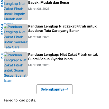
I
B
A
D
H
I
S
L
A
A
M
Bapak: Mudah dan Benar
Maret 08, 2026
I
B
A
D
H
I
S
L
A
Panduan Lengkap Niat Zakat Fitrah untuk
A
M
Saudara: Tata Cara yang Benar
Maret 08, 2026
I
Panduan Lengkap: Niat Zakat Fitrah untuk
I
D
U
L
F
I
T
R
Suami Sesuai Syariat Islam
Maret 08, 2026
Selengkapnya
Failed to load posts.