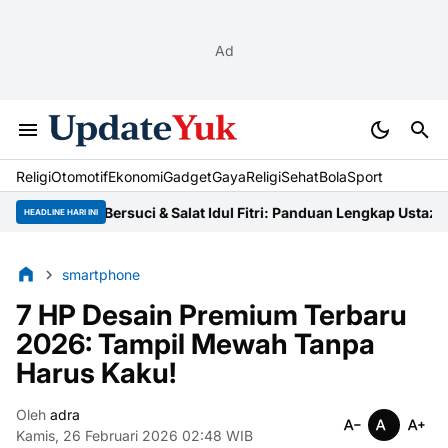
Ad
Religi
Otomotif
Ekonomi
Gadget
Gaya
Religi
Sehat
BolaSport
a Cara Bersuci & Salat Idul Fitri: Panduan Lengkap Ustaz
Niat Zaka
HEADLINE HARI INI
smartphone
7 HP Desain Premium Terbaru
2026: Tampil Mewah Tanpa
Harus Kaku!
Oleh
adra
Kamis, 26 Februari 2026 02:48 WIB