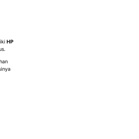
iki
HP
us.
ihan
sinya