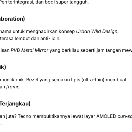
 terintegrasi, dan bodi super tangguh.
aboration)
ernama untuk menghadirkan konsep
Urban Wild Design
.
 terasa lembut dan anti-licin.
pisan
PVD Metal Mirror
yang berkilau seperti jam tangan me
ik)
un ikonik. Bezel yang semakin tipis (ultra-thin) membuat
gan
frame
.
Terjangkau)
uhan juta? Tecno membuktikannya lewat layar AMOLED
curve
.