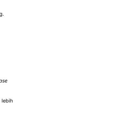
g.
case
 lebih