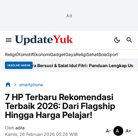
Ad
Religi
Otomotif
Ekonomi
Gadget
Gaya
Religi
Sehat
BolaSport
Tata Cara Bersuci & Salat Idul Fitri: Panduan Lengkap Ustaz
Niat 
HEADLINE HARI INI
smartphone
7 HP Terbaru Rekomendasi
Terbaik 2026: Dari Flagship
Hingga Harga Pelajar!
Oleh
adra
Kamis, 26 Februari 2026 05:26 WIB