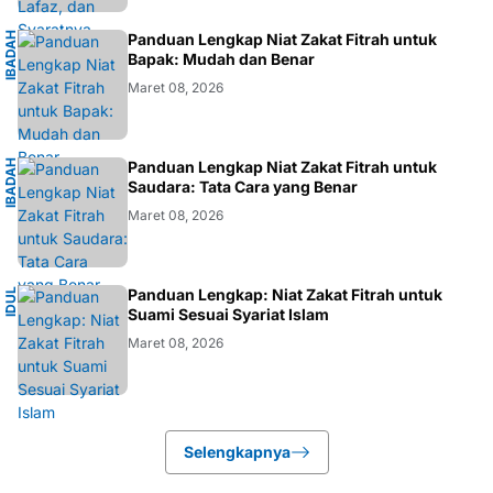
I
B
A
D
H
I
S
L
A
Panduan Lengkap Niat Zakat Fitrah untuk
A
M
Bapak: Mudah dan Benar
Maret 08, 2026
I
B
A
D
H
I
S
L
A
Panduan Lengkap Niat Zakat Fitrah untuk
A
M
Saudara: Tata Cara yang Benar
Maret 08, 2026
I
Panduan Lengkap: Niat Zakat Fitrah untuk
I
D
U
L
F
I
T
R
Suami Sesuai Syariat Islam
Maret 08, 2026
Selengkapnya