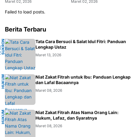
Maret 02, 2026
Maret 02, 2026
Failed to load posts.
Berita Terbaru
N
Tata Cara Bersuci & Salat Idul Fitri: Panduan
A
Lengkap Ustaz
H
.
M
.
S
U
K
R
O
F
A
R
D
Maret 13, 2026
H
U
K
M
I
S
L
A
Niat Zakat Fitrah untuk Ibu: Panduan Lengkap
U
M
dan Lafal Bacaannya
Maret 08, 2026
H
U
K
M
I
S
L
A
Niat Zakat Fitrah Atas Nama Orang Lain:
U
M
Hukum, Lafaz, dan Syaratnya
Maret 08, 2026