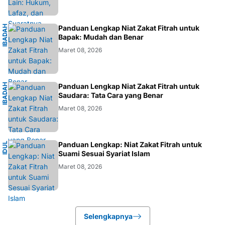
I
B
A
D
H
I
S
L
A
Panduan Lengkap Niat Zakat Fitrah untuk
A
M
Bapak: Mudah dan Benar
Maret 08, 2026
I
B
A
D
H
I
S
L
A
Panduan Lengkap Niat Zakat Fitrah untuk
A
M
Saudara: Tata Cara yang Benar
Maret 08, 2026
I
Panduan Lengkap: Niat Zakat Fitrah untuk
I
D
U
L
F
I
T
R
Suami Sesuai Syariat Islam
Maret 08, 2026
Selengkapnya