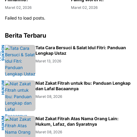
Maret 02, 2026
Maret 02, 2026
Failed to load posts.
Berita Terbaru
N
Tata Cara Bersuci & Salat Idul Fitri: Panduan
A
Lengkap Ustaz
H
.
M
.
S
U
K
R
O
F
A
R
D
Maret 13, 2026
H
U
K
M
I
S
L
A
Niat Zakat Fitrah untuk Ibu: Panduan Lengkap
U
M
dan Lafal Bacaannya
Maret 08, 2026
H
U
K
M
I
S
L
A
Niat Zakat Fitrah Atas Nama Orang Lain:
U
M
Hukum, Lafaz, dan Syaratnya
Maret 08, 2026