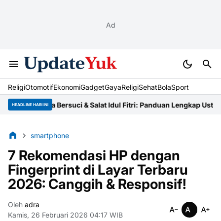
Ad
Religi
Otomotif
Ekonomi
Gadget
Gaya
Religi
Sehat
BolaSport
Tata Cara Bersuci & Salat Idul Fitri: Panduan Lengkap Ustaz
Niat Z
HEADLINE HARI INI
smartphone
7 Rekomendasi HP dengan
Fingerprint di Layar Terbaru
2026: Canggih & Responsif!
Oleh
adra
Kamis, 26 Februari 2026 04:17 WIB