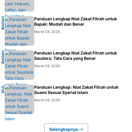
I
B
A
D
H
I
S
L
A
Panduan Lengkap Niat Zakat Fitrah untuk
A
M
Bapak: Mudah dan Benar
Maret 08, 2026
I
B
A
D
H
I
S
L
A
Panduan Lengkap Niat Zakat Fitrah untuk
A
M
Saudara: Tata Cara yang Benar
Maret 08, 2026
I
Panduan Lengkap: Niat Zakat Fitrah untuk
I
D
U
L
F
I
T
R
Suami Sesuai Syariat Islam
Maret 08, 2026
Selengkapnya