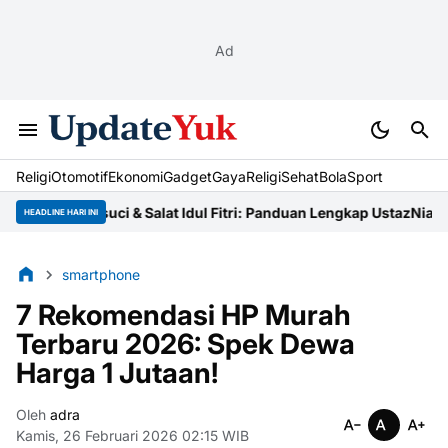
Ad
Religi
Otomotif
Ekonomi
Gadget
Gaya
Religi
Sehat
BolaSport
ra Bersuci & Salat Idul Fitri: Panduan Lengkap Ustaz
Niat Zakat Fi
HEADLINE HARI INI
smartphone
7 Rekomendasi HP Murah
Terbaru 2026: Spek Dewa
Harga 1 Jutaan!
Oleh
adra
Kamis, 26 Februari 2026 02:15 WIB