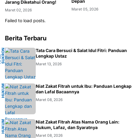
Depan
Jarang Diketahui Orang!
Maret 05, 2026
Maret 02, 2026
Failed to load posts.
Berita Terbaru
N
Tata Cara Bersuci & Salat Idul Fitri: Panduan
A
Lengkap Ustaz
H
.
M
.
S
U
K
R
O
F
A
R
D
Maret 13, 2026
H
U
K
M
I
S
L
A
Niat Zakat Fitrah untuk Ibu: Panduan Lengkap
U
M
dan Lafal Bacaannya
Maret 08, 2026
H
U
K
M
I
S
L
A
Niat Zakat Fitrah Atas Nama Orang Lain:
U
M
Hukum, Lafaz, dan Syaratnya
Maret 08, 2026