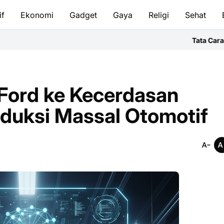
if
Ekonomi
Gadget
Gaya
Religi
Sehat
Tata Cara Bersuci & Salat Id
 Ford ke Kecerdasan
oduksi Massal Otomotif