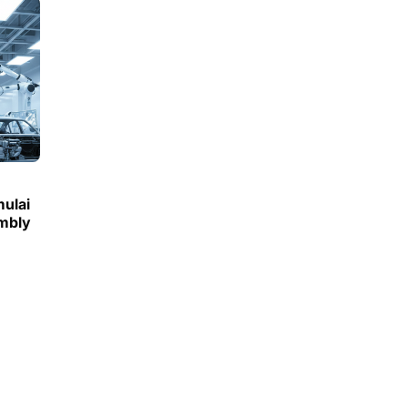
ulai
mbly