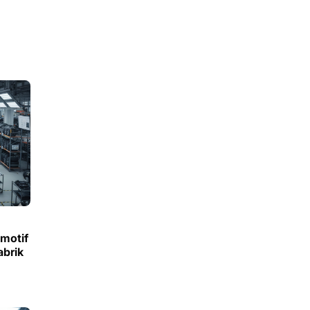
motif
abrik