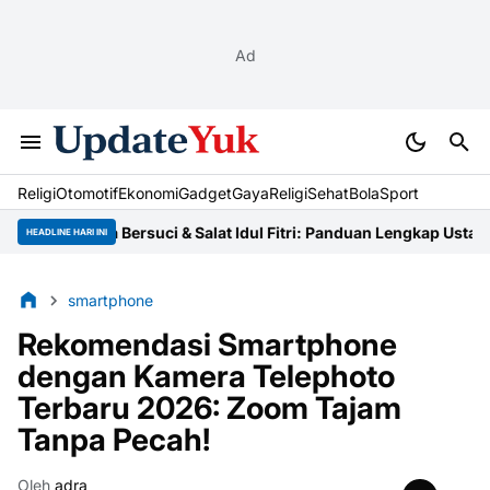
Ad
Religi
Otomotif
Ekonomi
Gadget
Gaya
Religi
Sehat
BolaSport
ta Cara Bersuci & Salat Idul Fitri: Panduan Lengkap Ustaz
Niat Zak
HEADLINE HARI INI
smartphone
Rekomendasi Smartphone
dengan Kamera Telephoto
Terbaru 2026: Zoom Tajam
Tanpa Pecah!
Oleh
adra