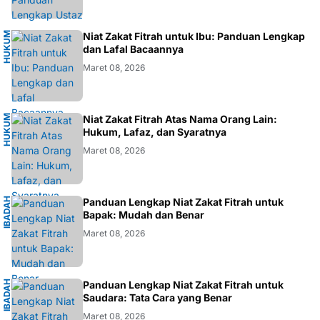
H
U
K
M
I
S
L
A
Niat Zakat Fitrah untuk Ibu: Panduan Lengkap
U
M
dan Lafal Bacaannya
Maret 08, 2026
H
U
K
M
I
S
L
A
Niat Zakat Fitrah Atas Nama Orang Lain:
U
M
Hukum, Lafaz, dan Syaratnya
Maret 08, 2026
I
B
A
D
H
I
S
L
A
Panduan Lengkap Niat Zakat Fitrah untuk
A
M
Bapak: Mudah dan Benar
Maret 08, 2026
I
B
A
D
H
I
S
L
A
Panduan Lengkap Niat Zakat Fitrah untuk
A
M
Saudara: Tata Cara yang Benar
Maret 08, 2026