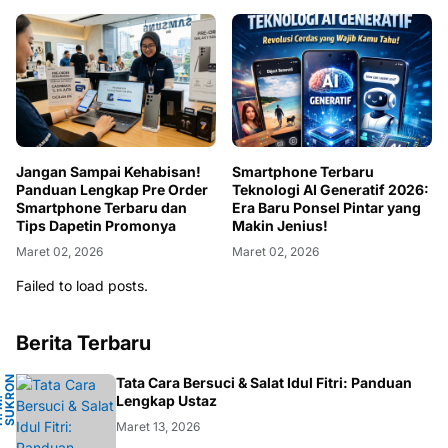
Jangan Sampai Kehabisan!
Smartphone Terbaru
Panduan Lengkap Pre Order
Teknologi AI Generatif 2026:
Smartphone Terbaru dan
Era Baru Ponsel Pintar yang
Tips Dapetin Promonya
Makin Jenius!
Maret 02, 2026
Maret 02, 2026
Failed to load posts.
Berita Terbaru
N
Tata Cara Bersuci & Salat Idul Fitri: Panduan
A
Lengkap Ustaz
H
.
M
.
S
U
K
R
O
F
A
R
D
Maret 13, 2026