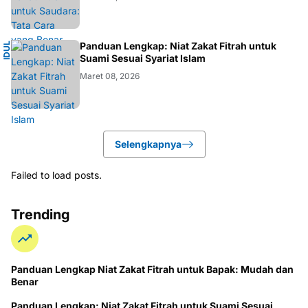
I
Panduan Lengkap: Niat Zakat Fitrah untuk
I
D
U
L
F
I
T
R
Suami Sesuai Syariat Islam
Maret 08, 2026
Selengkapnya
Failed to load posts.
Trending
Panduan Lengkap Niat Zakat Fitrah untuk Bapak: Mudah dan
Benar
Panduan Lengkap: Niat Zakat Fitrah untuk Suami Sesuai