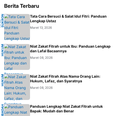
Berita Terbaru
N
Tata Cara Bersuci & Salat Idul Fitri: Panduan
A
Lengkap Ustaz
H
.
M
.
S
U
K
R
O
F
A
R
D
Maret 13, 2026
H
U
K
M
I
S
L
A
Niat Zakat Fitrah untuk Ibu: Panduan Lengkap
U
M
dan Lafal Bacaannya
Maret 08, 2026
H
U
K
M
I
S
L
A
Niat Zakat Fitrah Atas Nama Orang Lain:
U
M
Hukum, Lafaz, dan Syaratnya
Maret 08, 2026
I
B
A
D
H
I
S
L
A
Panduan Lengkap Niat Zakat Fitrah untuk
A
M
Bapak: Mudah dan Benar