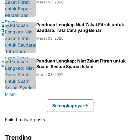
Maret 08, 2026
I
B
A
D
H
I
S
L
A
Panduan Lengkap Niat Zakat Fitrah untuk
A
M
Saudara: Tata Cara yang Benar
Maret 08, 2026
I
Panduan Lengkap: Niat Zakat Fitrah untuk
I
D
U
L
F
I
T
R
Suami Sesuai Syariat Islam
Maret 08, 2026
Selengkapnya
Failed to load posts.
Trending