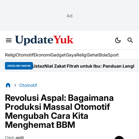
Ad
Religi
Otomotif
Ekonomi
Gadget
Gaya
Religi
Sehat
BolaSport
 Lengkap Ustaz
Niat Zakat Fitrah untuk Ibu: Panduan Lengkap dan 
HEADLINE HARI INI
Otomotif
Revolusi Aspal: Bagaimana
Produksi Massal Otomotif
Mengubah Cara Kita
Menghemat BBM
Oleh
aidil