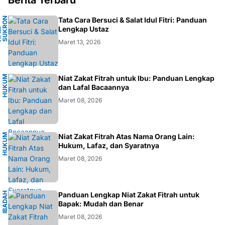
N
Tata Cara Bersuci & Salat Idul Fitri: Panduan
A
Lengkap Ustaz
H
.
M
.
S
U
K
R
O
F
A
R
D
Maret 13, 2026
H
U
K
M
I
S
L
A
Niat Zakat Fitrah untuk Ibu: Panduan Lengkap
U
M
dan Lafal Bacaannya
Maret 08, 2026
H
U
K
M
I
S
L
A
Niat Zakat Fitrah Atas Nama Orang Lain:
U
M
Hukum, Lafaz, dan Syaratnya
Maret 08, 2026
I
B
A
D
H
I
S
L
A
Panduan Lengkap Niat Zakat Fitrah untuk
A
M
Bapak: Mudah dan Benar
Maret 08, 2026