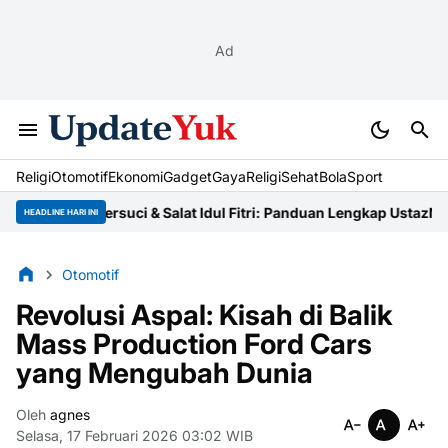
Ad
Religi
Otomotif
Ekonomi
Gadget
Gaya
Religi
Sehat
BolaSport
 Cara Bersuci & Salat Idul Fitri: Panduan Lengkap Ustaz
Niat Zakat
HEADLINE HARI INI
Otomotif
Revolusi Aspal: Kisah di Balik
Mass Production Ford Cars
yang Mengubah Dunia
Oleh
agnes
Selasa, 17 Februari 2026 03:02 WIB