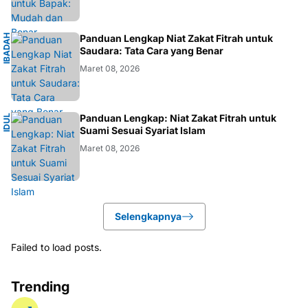
I
B
A
D
H
I
S
L
A
Panduan Lengkap Niat Zakat Fitrah untuk
A
M
Saudara: Tata Cara yang Benar
Maret 08, 2026
I
Panduan Lengkap: Niat Zakat Fitrah untuk
I
D
U
L
F
I
T
R
Suami Sesuai Syariat Islam
Maret 08, 2026
Selengkapnya
Failed to load posts.
Trending