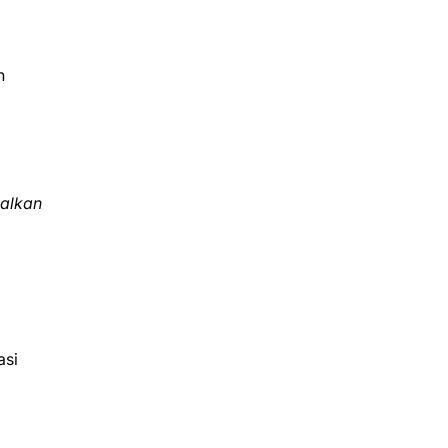
n
salkan
asi