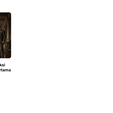
ksi
ertama