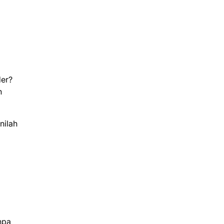
der?
n
nilah
npa