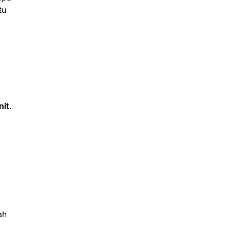
tu
nit
.
ah