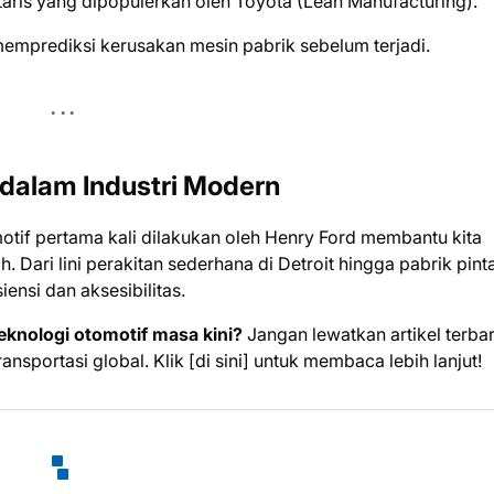
ris yang dipopulerkan oleh Toyota (Lean Manufacturing).
emprediksi kerusakan mesin pabrik sebelum terjadi.
dalam Industri Modern
if pertama kali dilakukan oleh Henry Ford membantu kita
. Dari lini perakitan sederhana di Detroit hingga pabrik pint
siensi dan aksesibilitas.
eknologi otomotif masa kini?
Jangan lewatkan artikel terba
nsportasi global. Klik [di sini] untuk membaca lebih lanjut!