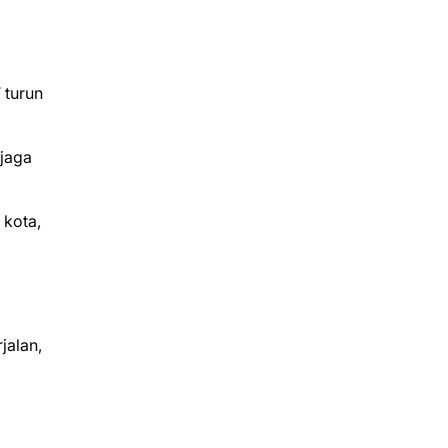
 turun
njaga
 kota,
jalan,