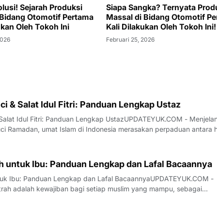
lusi! Sejarah Produksi
Siapa Sangka? Ternyata Prod
 Bidang Otomotif Pertama
Massal di Bidang Otomotif P
ukan Oleh Tokoh Ini
Kali Dilakukan Oleh Tokoh Ini!
2026
Februari 25, 2026
ci & Salat Idul Fitri: Panduan Lengkap Ustaz
 Salat Idul Fitri: Panduan Lengkap UstazUPDATEYUK.COM - Menjela
uci Ramadan, umat Islam di Indonesia merasakan perpaduan antara 
ndalam. Perasaan haru muncul karena bulan penuh berkah ini akan
entara kebahagiaan menyel
ah untuk Ibu: Panduan Lengkap dan Lafal Bacaannya
untuk Ibu: Panduan Lengkap dan Lafal BacaannyaUPDATEYUK.COM -
trah adalah kewajiban bagi setiap muslim yang mampu, sebagai
puasa di bulan Ramadhan. Salah satu aspek krusial dalam
h memiliki niat yang benar, terutama saat memb