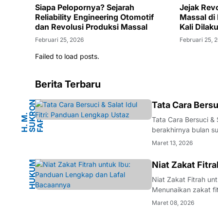
Siapa Pelopornya? Sejarah
Jejak Revo
Reliability Engineering Otomotif
Massal di
dan Revolusi Produksi Massal
Kali Dilak
Februari 25, 2026
Februari 25, 
Failed to load posts.
Berita Terbaru
N
Tata Cara Bersu
O
A
H
.
M
.
S
U
K
R
F
A
R
D
Tata Cara Bersuci &
berakhirnya bulan s
dan bahagia yang me
Maret 13, 2026
segera berlalu, sem
H
U
K
U
M
I
S
L
A
Niat Zakat Fitr
M
Niat Zakat Fitrah 
Menunaikan zakat fi
penyempurna ibadah 
Maret 08, 2026
menunaikannya adala