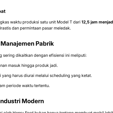
pat
gkas waktu produksi satu unit Model T dari
12,5 jam menjad
astis dan permintaan pasar meledak.
m Manajemen Pabrik
ering dikaitkan dengan efisiensi ini meliputi:
nan masuk hingga produk jadi.
 yang harus diurai melalui scheduling yang ketat.
am periode waktu tertentu.
Industri Modern
ai oleh Henry Ford bukan hanya tentang membuat mobil lebi