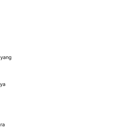
 yang
nya
ara