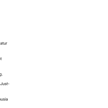
atur
t
g.
(
Just-
nusia