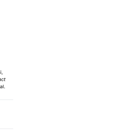
i,
act
al.