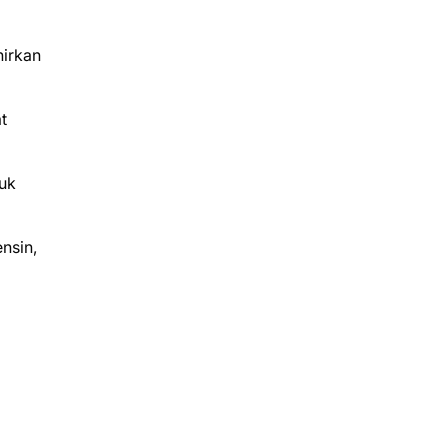
hirkan
t
uk
nsin,