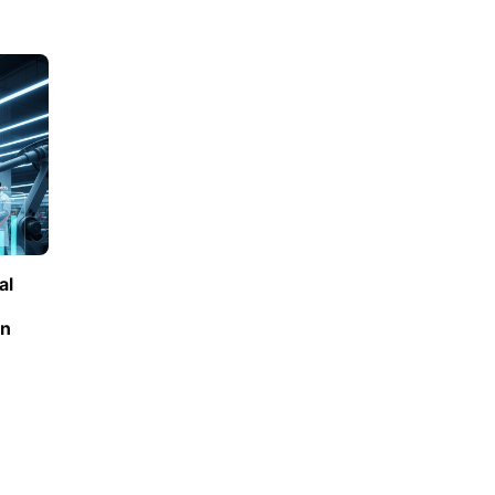
al
an