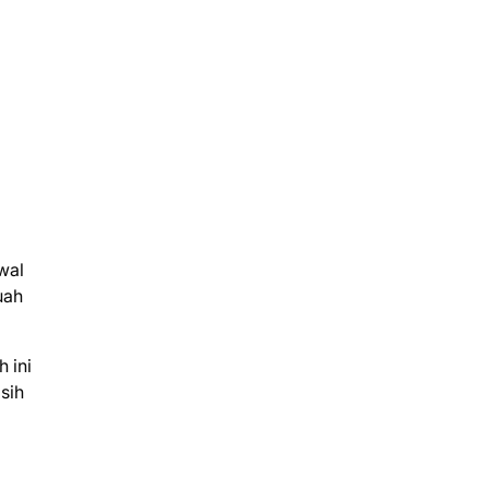
wal
uah
h ini
sih