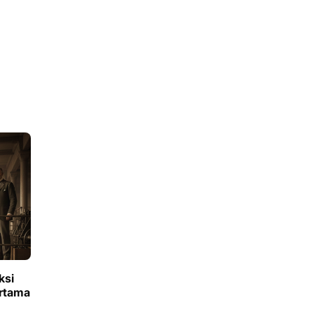
ksi
ertama