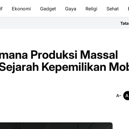
if
Ekonomi
Gadget
Gaya
Religi
Sehat
Tata Cara Bersuci & Sal
imana Produksi Massal
ejarah Kepemilikan Mob