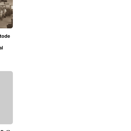
tode
al