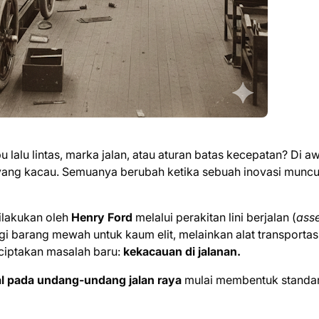
lu lintas, marka jalan, atau aturan batas kecepatan? Di aw
" yang kacau. Semuanya berubah ketika sebuah inovasi muncul
dilakukan oleh
Henry Ford
melalui perakitan lini berjalan (
ass
i barang mewah untuk kaum elit, melainkan alat transportas
ciptakan masalah baru:
kekacauan di jalanan.
l pada undang-undang jalan raya
mulai membentuk standa