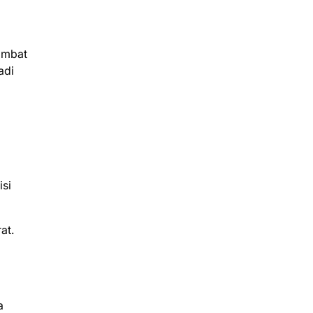
ambat
adi
isi
at.
a