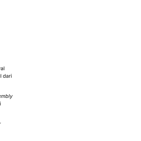
al
 dari
embly
i
r