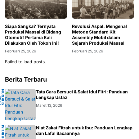
Siapa Sangka? Ternyata
Revolusi Aspal: Mengenal
Produksi Massal di Bidang
Metode Standard Kit
Otomotif Pertama Kali
Assembly Mobil dalam
Dilakukan Oleh Tokoh Ini!
Sejarah Produksi Massal
Februari 25, 2026
Februari 25, 2026
Failed to load posts.
Berita Terbaru
N
Tata Cara Bersuci & Salat Idul Fitri: Panduan
A
Lengkap Ustaz
H
.
M
.
S
U
K
R
O
F
A
R
D
Maret 13, 2026
H
U
K
M
I
S
L
A
Niat Zakat Fitrah untuk Ibu: Panduan Lengkap
U
M
dan Lafal Bacaannya