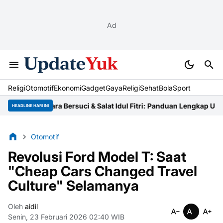
Ad
Religi
Otomotif
Ekonomi
Gadget
Gaya
Religi
Sehat
BolaSport
Tata Cara Bersuci & Salat Idul Fitri: Panduan Lengkap Ustaz
Niat Z
HEADLINE HARI INI
Otomotif
Revolusi Ford Model T: Saat
"Cheap Cars Changed Travel
Culture" Selamanya
Oleh
aidil
Senin, 23 Februari 2026 02:40 WIB