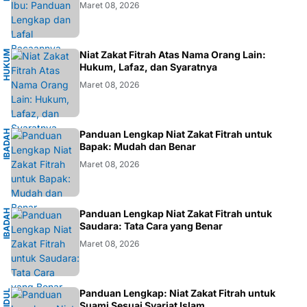
Maret 08, 2026
H
U
K
M
I
S
L
A
Niat Zakat Fitrah Atas Nama Orang Lain:
U
M
Hukum, Lafaz, dan Syaratnya
Maret 08, 2026
I
B
A
D
H
I
S
L
A
Panduan Lengkap Niat Zakat Fitrah untuk
A
M
Bapak: Mudah dan Benar
Maret 08, 2026
I
B
A
D
H
I
S
L
A
Panduan Lengkap Niat Zakat Fitrah untuk
A
M
Saudara: Tata Cara yang Benar
Maret 08, 2026
I
Panduan Lengkap: Niat Zakat Fitrah untuk
I
D
U
L
F
I
T
R
Suami Sesuai Syariat Islam