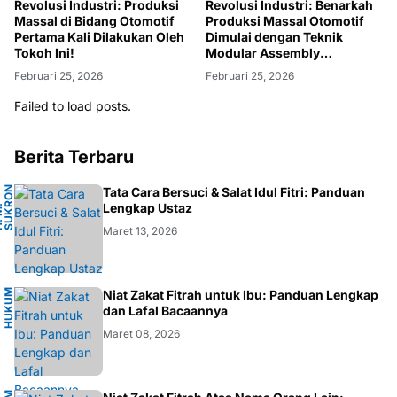
Revolusi Industri: Produksi
Revolusi Industri: Benarkah
Massal di Bidang Otomotif
Produksi Massal Otomotif
Pertama Kali Dilakukan Oleh
Dimulai dengan Teknik
Tokoh Ini!
Modular Assembly
Kendaraan?
Februari 25, 2026
Februari 25, 2026
Failed to load posts.
Berita Terbaru
N
Tata Cara Bersuci & Salat Idul Fitri: Panduan
A
Lengkap Ustaz
H
.
M
.
S
U
K
R
O
F
A
R
D
Maret 13, 2026
H
U
K
M
I
S
L
A
Niat Zakat Fitrah untuk Ibu: Panduan Lengkap
U
M
dan Lafal Bacaannya
Maret 08, 2026