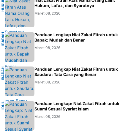
H
U
K
M
I
S
L
A
Niat Zakat Fitrah Atas Nama Orang Lain:
U
M
Hukum, Lafaz, dan Syaratnya
Maret 08, 2026
I
B
A
D
H
I
S
L
A
Panduan Lengkap Niat Zakat Fitrah untuk
A
M
Bapak: Mudah dan Benar
Maret 08, 2026
I
B
A
D
H
I
S
L
A
Panduan Lengkap Niat Zakat Fitrah untuk
A
M
Saudara: Tata Cara yang Benar
Maret 08, 2026
I
Panduan Lengkap: Niat Zakat Fitrah untuk
I
D
U
L
F
I
T
R
Suami Sesuai Syariat Islam
Maret 08, 2026