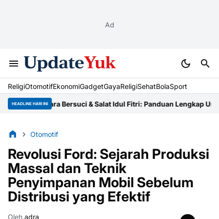
Ad
Religi
Otomotif
Ekonomi
Gadget
Gaya
Religi
Sehat
BolaSport
Tata Cara Bersuci & Salat Idul Fitri: Panduan Lengkap Ustaz
Niat Z
HEADLINE HARI INI
Otomotif
Revolusi Ford: Sejarah Produksi
Massal dan Teknik
Penyimpanan Mobil Sebelum
Distribusi yang Efektif
Oleh
adra