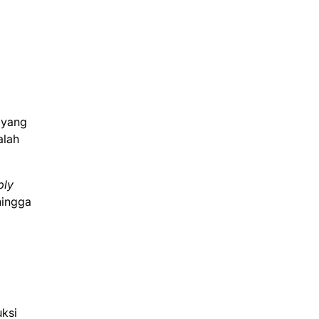
 yang
alah
bly
hingga
uksi