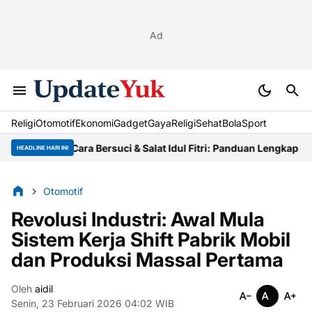
Ad
Religi
Otomotif
Ekonomi
Gadget
Gaya
Religi
Sehat
BolaSport
Tata Cara Bersuci & Salat Idul Fitri: Panduan Lengkap Ustaz
Niat
HEADLINE HARI INI
Otomotif
Revolusi Industri: Awal Mula
Sistem Kerja Shift Pabrik Mobil
dan Produksi Massal Pertama
Oleh
aidil
Senin, 23 Februari 2026 04:02 WIB