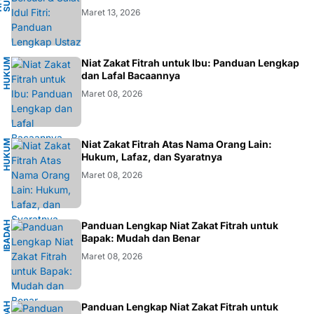
H
.
M
.
S
U
K
R
O
F
A
R
D
Maret 13, 2026
H
U
K
M
I
S
L
A
Niat Zakat Fitrah untuk Ibu: Panduan Lengkap
U
M
dan Lafal Bacaannya
Maret 08, 2026
H
U
K
M
I
S
L
A
Niat Zakat Fitrah Atas Nama Orang Lain:
U
M
Hukum, Lafaz, dan Syaratnya
Maret 08, 2026
I
B
A
D
H
I
S
L
A
Panduan Lengkap Niat Zakat Fitrah untuk
A
M
Bapak: Mudah dan Benar
Maret 08, 2026
Panduan Lengkap Niat Zakat Fitrah untuk