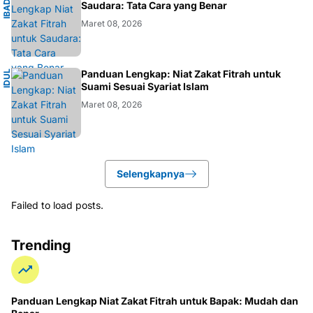
I
B
A
D
H
I
S
L
A
A
M
Saudara: Tata Cara yang Benar
Maret 08, 2026
I
Panduan Lengkap: Niat Zakat Fitrah untuk
I
D
U
L
F
I
T
R
Suami Sesuai Syariat Islam
Maret 08, 2026
Selengkapnya
Failed to load posts.
Trending
Panduan Lengkap Niat Zakat Fitrah untuk Bapak: Mudah dan