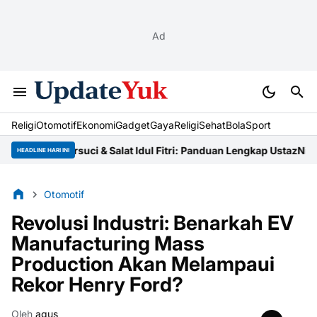
Ad
Religi
Otomotif
Ekonomi
Gadget
Gaya
Religi
Sehat
BolaSport
Cara Bersuci & Salat Idul Fitri: Panduan Lengkap Ustaz
Niat Zakat 
HEADLINE HARI INI
Otomotif
Revolusi Industri: Benarkah EV
Manufacturing Mass
Production Akan Melampaui
Rekor Henry Ford?
Oleh
agus