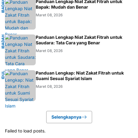
I
B
A
D
H
I
S
L
A
Panduan Lengkap Niat Zakat Fitrah untuk
A
M
Bapak: Mudah dan Benar
Maret 08, 2026
I
B
A
D
H
I
S
L
A
Panduan Lengkap Niat Zakat Fitrah untuk
A
M
Saudara: Tata Cara yang Benar
Maret 08, 2026
I
Panduan Lengkap: Niat Zakat Fitrah untuk
I
D
U
L
F
I
T
R
Suami Sesuai Syariat Islam
Maret 08, 2026
Selengkapnya
Failed to load posts.