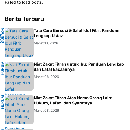
Failed to load posts.
Berita Terbaru
N
Tata Cara Bersuci & Salat Idul Fitri: Panduan
A
Lengkap Ustaz
H
.
M
.
S
U
K
R
O
F
A
R
D
Maret 13, 2026
H
U
K
M
I
S
L
A
Niat Zakat Fitrah untuk Ibu: Panduan Lengkap
U
M
dan Lafal Bacaannya
Maret 08, 2026
H
U
K
M
I
S
L
A
Niat Zakat Fitrah Atas Nama Orang Lain:
U
M
Hukum, Lafaz, dan Syaratnya
Maret 08, 2026