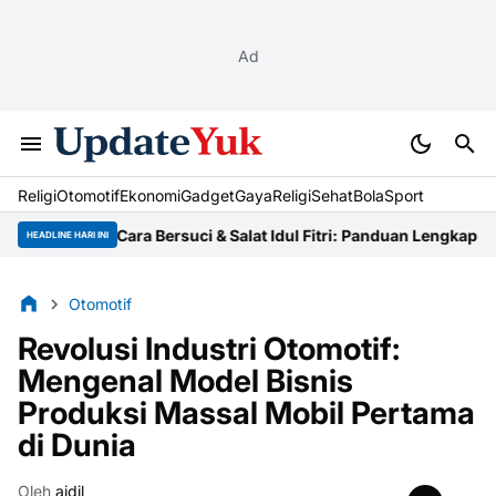
Ad
Religi
Otomotif
Ekonomi
Gadget
Gaya
Religi
Sehat
BolaSport
Tata Cara Bersuci & Salat Idul Fitri: Panduan Lengkap Ustaz
Nia
HEADLINE HARI INI
Otomotif
Revolusi Industri Otomotif:
Mengenal Model Bisnis
Produksi Massal Mobil Pertama
di Dunia
Oleh
aidil