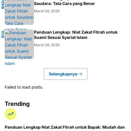
I
B
A
D
H
I
S
L
A
A
M
Saudara: Tata Cara yang Benar
Maret 08, 2026
I
Panduan Lengkap: Niat Zakat Fitrah untuk
I
D
U
L
F
I
T
R
Suami Sesuai Syariat Islam
Maret 08, 2026
Selengkapnya
Failed to load posts.
Trending
Panduan Lengkap Niat Zakat Fitrah untuk Bapak: Mudah dan