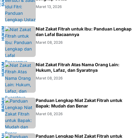
A
H
.
M
.
S
U
K
R
O
F
A
R
D
Maret 13, 2026
H
U
K
M
I
S
L
A
Niat Zakat Fitrah untuk Ibu: Panduan Lengkap
U
M
dan Lafal Bacaannya
Maret 08, 2026
H
U
K
M
I
S
L
A
Niat Zakat Fitrah Atas Nama Orang Lain:
U
M
Hukum, Lafaz, dan Syaratnya
Maret 08, 2026
I
B
A
D
H
I
S
L
A
Panduan Lengkap Niat Zakat Fitrah untuk
A
M
Bapak: Mudah dan Benar
Maret 08, 2026
Panduan Lengkap Niat Zakat Fitrah untuk