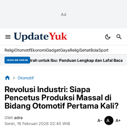
Ad
Religi
Otomotif
Ekonomi
Gadget
Gaya
Religi
Sehat
BolaSport
 Zakat Fitrah untuk Ibu: Panduan Lengkap dan Lafal Bacaannya
Nia
HEADLINE HARI INI
Otomotif
Revolusi Industri: Siapa
Pencetus Produksi Massal di
Bidang Otomotif Pertama Kali?
Oleh
adra
Senin, 16 Februari 2026 02:40 WIB