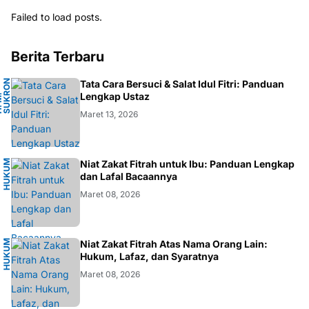
Failed to load posts.
Berita Terbaru
N
Tata Cara Bersuci & Salat Idul Fitri: Panduan
A
Lengkap Ustaz
H
.
M
.
S
U
K
R
O
F
A
R
D
Maret 13, 2026
H
U
K
M
I
S
L
A
Niat Zakat Fitrah untuk Ibu: Panduan Lengkap
U
M
dan Lafal Bacaannya
Maret 08, 2026
H
U
K
M
I
S
L
A
Niat Zakat Fitrah Atas Nama Orang Lain:
U
M
Hukum, Lafaz, dan Syaratnya
Maret 08, 2026