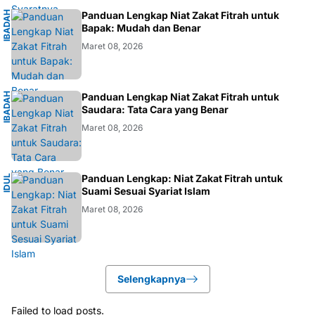
I
B
A
D
H
I
S
L
A
Panduan Lengkap Niat Zakat Fitrah untuk
A
M
Bapak: Mudah dan Benar
Maret 08, 2026
I
B
A
D
H
I
S
L
A
Panduan Lengkap Niat Zakat Fitrah untuk
A
M
Saudara: Tata Cara yang Benar
Maret 08, 2026
I
Panduan Lengkap: Niat Zakat Fitrah untuk
I
D
U
L
F
I
T
R
Suami Sesuai Syariat Islam
Maret 08, 2026
Selengkapnya
Failed to load posts.