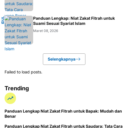
I
Panduan Lengkap: Niat Zakat Fitrah untuk
I
D
U
L
F
I
T
R
Suami Sesuai Syariat Islam
Maret 08, 2026
Selengkapnya
Failed to load posts.
Trending
Panduan Lengkap Niat Zakat Fitrah untuk Bapak: Mudah dan
Benar
Panduan Lengkap Niat Zakat Fitrah untuk Saudara: Tata Cara