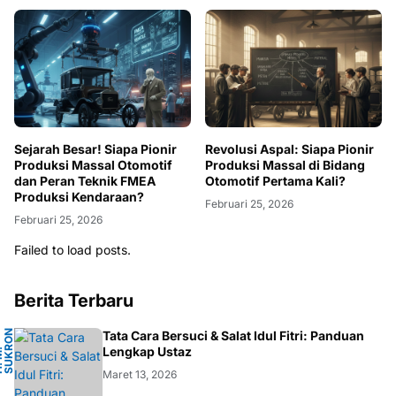
Sejarah Besar! Siapa Pionir
Revolusi Aspal: Siapa Pionir
Produksi Massal Otomotif
Produksi Massal di Bidang
dan Peran Teknik FMEA
Otomotif Pertama Kali?
Produksi Kendaraan?
Februari 25, 2026
Februari 25, 2026
Failed to load posts.
Berita Terbaru
N
Tata Cara Bersuci & Salat Idul Fitri: Panduan
A
Lengkap Ustaz
H
.
M
.
S
U
K
R
O
F
A
R
D
Maret 13, 2026