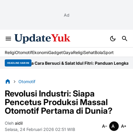
Ad
Religi
Otomotif
Ekonomi
Gadget
Gaya
Religi
Sehat
BolaSport
Tata Cara Bersuci & Salat Idul Fitri: Panduan Lengkap Ustaz
Ni
HEADLINE HARI INI
Otomotif
Revolusi Industri: Siapa
Pencetus Produksi Massal
Otomotif Pertama di Dunia?
Oleh
aidil
Selasa, 24 Februari 2026 02:51 WIB