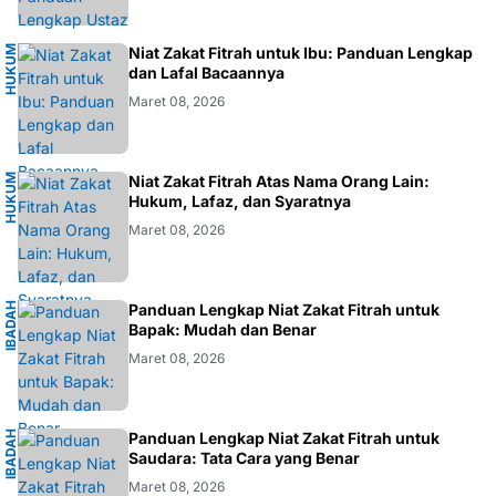
H
U
K
M
I
S
L
A
Niat Zakat Fitrah untuk Ibu: Panduan Lengkap
U
M
dan Lafal Bacaannya
Maret 08, 2026
H
U
K
M
I
S
L
A
Niat Zakat Fitrah Atas Nama Orang Lain:
U
M
Hukum, Lafaz, dan Syaratnya
Maret 08, 2026
I
B
A
D
H
I
S
L
A
Panduan Lengkap Niat Zakat Fitrah untuk
A
M
Bapak: Mudah dan Benar
Maret 08, 2026
I
B
A
D
H
I
S
L
A
Panduan Lengkap Niat Zakat Fitrah untuk
A
M
Saudara: Tata Cara yang Benar
Maret 08, 2026