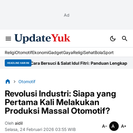
Ad
Religi
Otomotif
Ekonomi
Gadget
Gaya
Religi
Sehat
BolaSport
Tata Cara Bersuci & Salat Idul Fitri: Panduan Lengkap Ustaz
Niat
HEADLINE HARI INI
Otomotif
Revolusi Industri: Siapa yang
Pertama Kali Melakukan
Produksi Massal Otomotif?
Oleh
aidil
Selasa, 24 Februari 2026 03:55 WIB