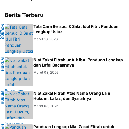
Berita Terbaru
N
Tata Cara Bersuci & Salat Idul Fitri: Panduan
A
Lengkap Ustaz
H
.
M
.
S
U
K
R
O
F
A
R
D
Maret 13, 2026
H
U
K
M
I
S
L
A
Niat Zakat Fitrah untuk Ibu: Panduan Lengkap
U
M
dan Lafal Bacaannya
Maret 08, 2026
H
U
K
M
I
S
L
A
Niat Zakat Fitrah Atas Nama Orang Lain:
U
M
Hukum, Lafaz, dan Syaratnya
Maret 08, 2026
Panduan Lengkap Niat Zakat Fitrah untuk