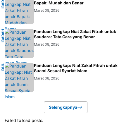
I
B
A
D
H
I
S
L
A
A
M
Bapak: Mudah dan Benar
Maret 08, 2026
I
B
A
D
H
I
S
L
A
Panduan Lengkap Niat Zakat Fitrah untuk
A
M
Saudara: Tata Cara yang Benar
Maret 08, 2026
I
Panduan Lengkap: Niat Zakat Fitrah untuk
I
D
U
L
F
I
T
R
Suami Sesuai Syariat Islam
Maret 08, 2026
Selengkapnya
Failed to load posts.