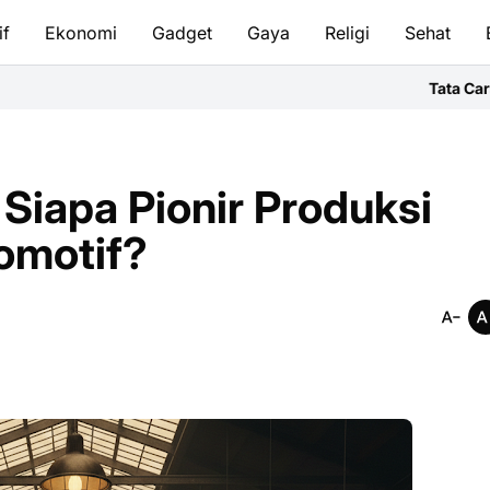
if
Ekonomi
Gadget
Gaya
Religi
Sehat
Tata Cara Bersuci & Salat
 Siapa Pionir Produksi
omotif?