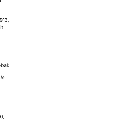
a
913,
it
bal:
le
0,