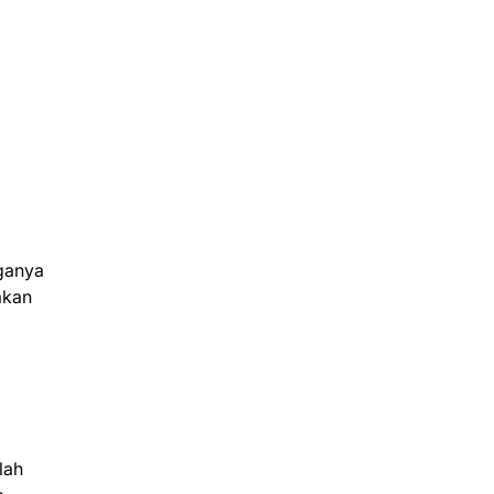
ganya
akan
lah