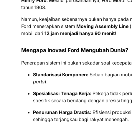
Henry Ford
. Melalui perusahaannya, Ford Motor
tahun 1908.
Namun, keajaiban sebenarnya bukan hanya pada 
Ford menerapkan sistem
Moving Assembly Line
(
mobil dari
12 jam menjadi hanya 90 menit!
Mengapa Inovasi Ford Mengubah Dunia?
Penerapan sistem ini bukan sekadar soal kecepatan
Standarisasi Komponen:
Setiap bagian mobil
parts
).
Spesialisasi Tenaga Kerja:
Pekerja tidak perl
spesifik secara berulang dengan presisi tingg
Penurunan Harga Drastis:
Efisiensi produks
sehingga terjangkau bagi rakyat menengah.