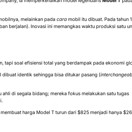
 Company, ia memperkenalkan model legendaris
Model T
pad
mobilnya, melainkan pada
cara
mobil itu dibuat. Pada tahun 1
ban berjalan). Inovasi ini memangkas waktu produksi satu un
, tapi soal efisiensi total yang berdampak pada ekonomi glo
 dibuat identik sehingga bisa ditukar pasang (
interchangeab
u ahli di segala bidang; mereka fokus melakukan satu tugas
i.
i membuat harga Model T turun dari $825 menjadi hanya $26