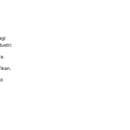
agi
ustri:
a.
ikan.
li