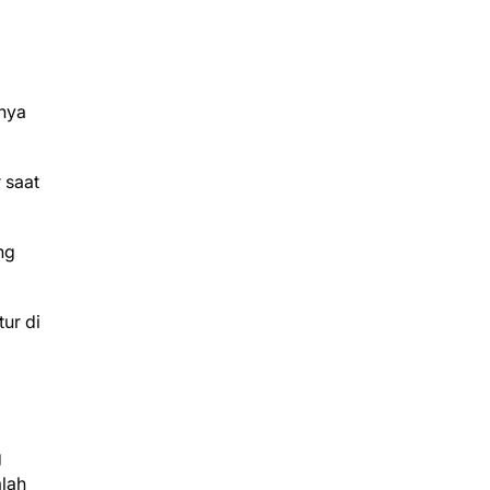
rnya
 saat
ng
ur di
g
lah