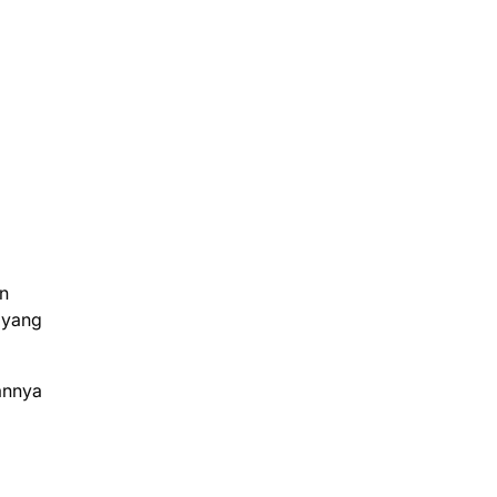
an
 yang
annya