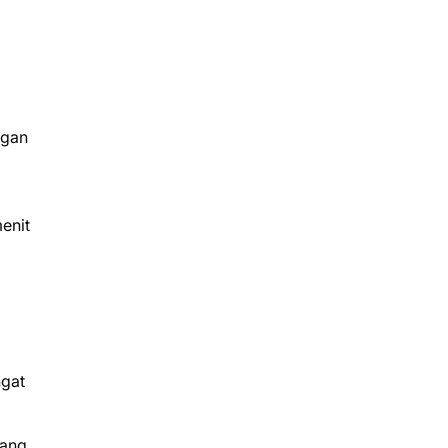
ngan
enit
ngat
yang