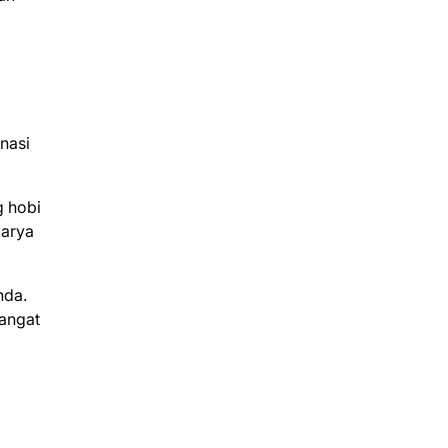
a
inasi
g hobi
karya
nda.
sangat