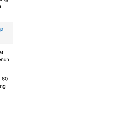
u
ga
at
enuh
a 60
ang