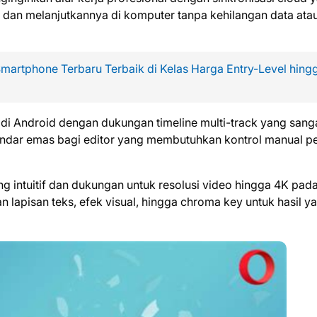
 dan melanjutkannya di komputer tanpa kehilangan data ata
artphone Terbaru Terbaik di Kelas Harga Entry-Level hing
 di Android dengan dukungan timeline multi-track yang sang
standar emas bagi editor yang membutuhkan kontrol manual p
g intuitif dan dukungan untuk resolusi video hingga 4K pad
pisan teks, efek visual, hingga chroma key untuk hasil y