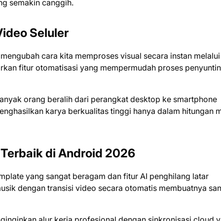
ang semakin canggih.
ideo Seluler
mengubah cara kita memproses visual secara instan melalui
rkan fitur otomatisasi yang mempermudah proses penyunti
banyak orang beralih dari perangkat desktop ke smartphone
nghasilkan karya berkualitas tinggi hanya dalam hitungan m
 Terbaik di Android 2026
plate yang sangat beragam dan fitur AI penghilang latar
ik dengan transisi video secara otomatis membuatnya sa
nginkan alur kerja profesional dengan sinkronisasi cloud 