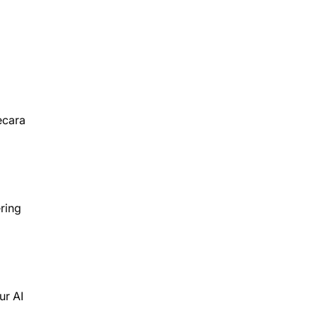
ecara
ring
ur AI