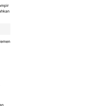
ampir
ahkan
elemen
k
an