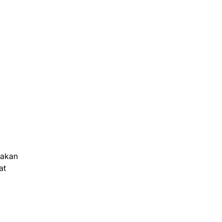
nakan
at