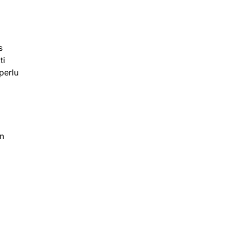
s
ti
perlu
an