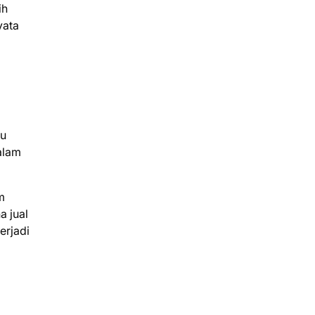
ih
yata
tu
alam
m
a jual
erjadi