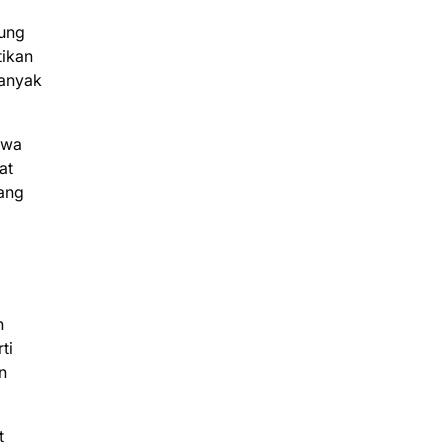
kung
tikan
banyak
hwa
at
yang
n
ti
n
t