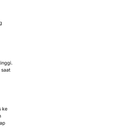
g
inggi.
 saat
s ke
m
tap