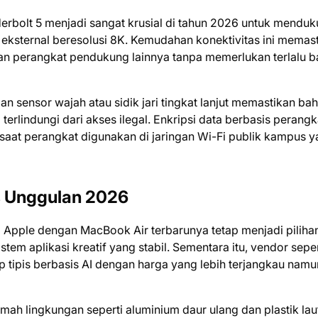
erbolt 5 menjadi sangat krusial di tahun 2026 untuk mendu
r eksternal beresolusi 8K. Kemudahan konektivitas ini memas
an perangkat pendukung lainnya tanpa memerlukan terlalu 
n sensor wajah atau sidik jari tingkat lanjut memastikan ba
terlindungi dari akses ilegal. Enkripsi data berbasis perangk
aat perangkat digunakan di jaringan Wi-Fi publik kampus 
s Unggulan 2026
erti Apple dengan MacBook Air terbarunya tetap menjadi piliha
m aplikasi kreatif yang stabil. Sementara itu, vendor seper
 tipis berbasis AI dengan harga yang lebih terjangkau namu
ah lingkungan seperti aluminium daur ulang dan plastik lau