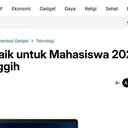
if
Ekonomi
Gadget
Gaya
Religi
Sehat
Tata Cara Bersuc
endasi Gadget
Teknologi
baik untuk Mahasiswa 2
ggih