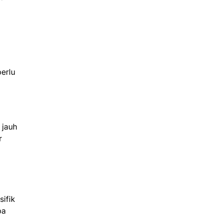
erlu
 jauh
r
ifik
pa