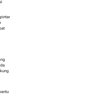
si
pintar
n
pat
ang
ada
ukung
bantu