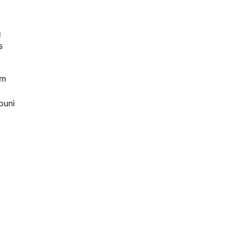
g
s
em
puni