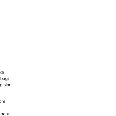
di
 bagi
gisian
oom
 para