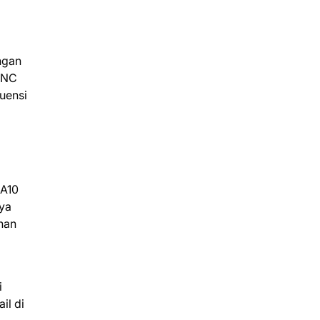
ngan
 ANC
uensi
MA10
ya
han
i
il di