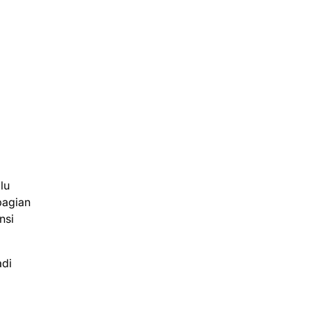
lu
bagian
nsi
adi