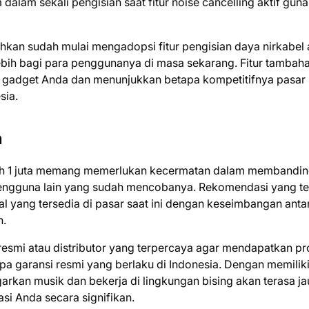
dalam sekali pengisian saat fitur noise cancelling aktif guna
hkan sudah mulai mengadopsi fitur pengisian daya nirkabel 
ebih bagi para penggunanya di masa sekarang. Fitur tambah
si gadget Anda dan menunjukkan betapa kompetitifnya pasar
sia.
n
ah 1 juta memang memerlukan kecermatan dalam membandi
ri pengguna lain yang sudah mencobanya. Rekomendasi yang te
l yang tersedia di pasar saat ini dengan keseimbangan anta
n.
resmi atau distributor yang terpercaya agar mendapatkan p
upa garansi resmi yang berlaku di Indonesia. Dengan memilik
rkan musik dan bekerja di lingkungan bising akan terasa ja
i Anda secara signifikan.