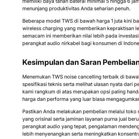
memiliki daya tahan baterai minimal 5 hingga 6 jam 
menunjang produktivitas Anda seharian penuh.
Beberapa model TWS di bawah harga 1 juta kini ba
wireless charging yang memberikan kepraktisan l
semacam ini memberikan nilai lebih pada investa
perangkat audio nirkabel bagi konsumen di Indone
Kesimpulan dan Saran Pembelia
Menemukan TWS noise cancelling terbaik di baw
spesifikasi teknis serta melihat ulasan nyata da
kami rangkum di atas merupakan opsi paling handa
harga dan performa yang luar biasa mengagumka
Pastikan Anda melakukan pembelian melalui toko 
yang orisinal serta jaminan layanan purna jual ber
perangkat audio yang tepat, pengalaman mendenga
lebih menyenangkan serta meningkatkan konsentras