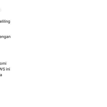
t
liling
dengan
aomi
WS ini
ia