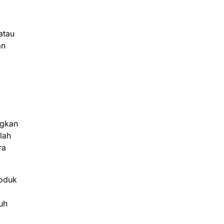
atau
an
ngkan
lah
ra
roduk
i
uh