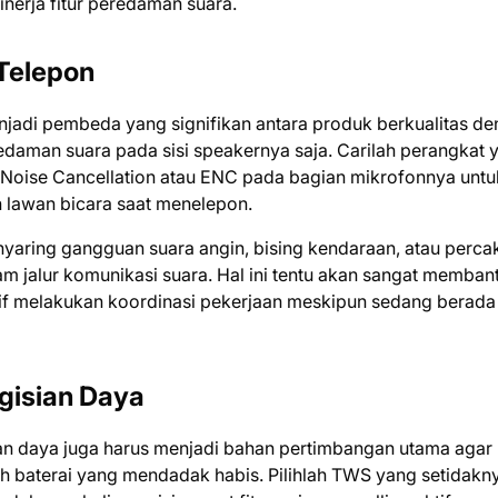
erja fitur peredaman suara.
 Telepon
enjadi pembeda yang signifikan antara produk berkualitas d
daman suara pada sisi speakernya saja. Carilah perangkat 
 Noise Cancellation atau ENC pada bagian mikrofonnya untu
h lawan bicara saat menelepon.
enyaring gangguan suara angin, bising kendaraan, atau perc
lam jalur komunikasi suara. Hal ini tentu akan sangat memban
ktif melakukan koordinasi pekerjaan meskipun sedang berada
ngisian Daya
ian daya juga harus menjadi bahan pertimbangan utama agar
ah baterai yang mendadak habis. Pilihlah TWS yang setidakn