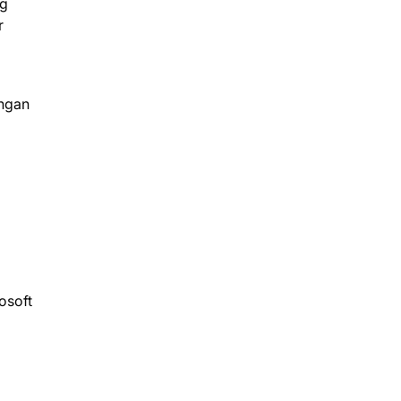
ng
r
angan
osoft