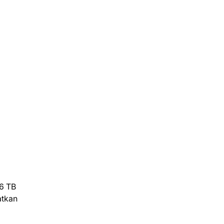
6 TB
atkan