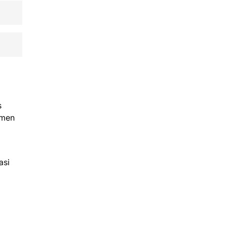
s
umen
asi