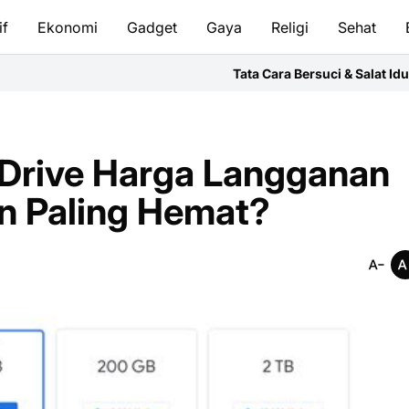
if
Ekonomi
Gadget
Gaya
Religi
Sehat
Tata Cara Bersuci & Salat Idul Fitri: Pand
eDrive Harga Langganan
an Paling Hemat?