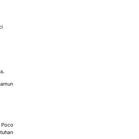
ci
s.
 namun
i Poco
utuhan