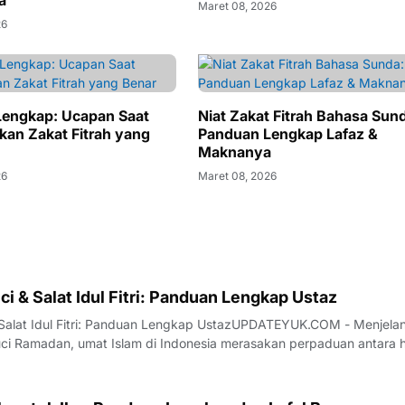
a
Maret 08, 2026
26
engkap: Ucapan Saat
Niat Zakat Fitrah Bahasa Sun
an Zakat Fitrah yang
Panduan Lengkap Lafaz &
Maknanya
26
Maret 08, 2026
ci & Salat Idul Fitri: Panduan Lengkap Ustaz
 Salat Idul Fitri: Panduan Lengkap UstazUPDATEYUK.COM - Menjela
uci Ramadan, umat Islam di Indonesia merasakan perpaduan antara 
ndalam. Perasaan haru muncul karena bulan penuh berkah ini akan
entara kebahagiaan menyel