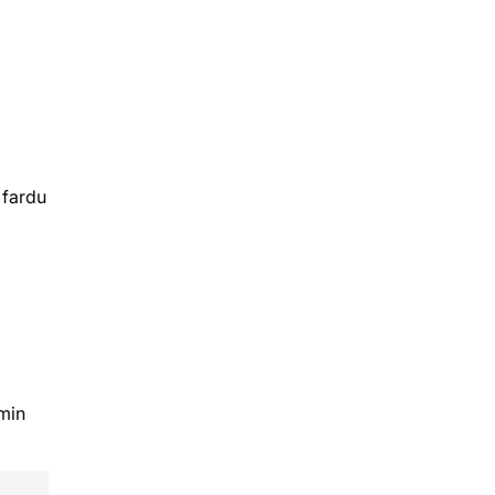
 fardu
amin