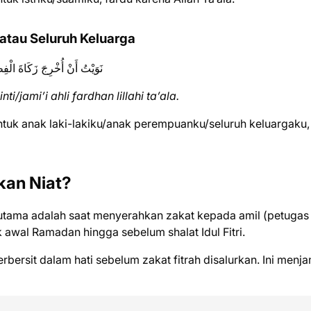
 atau Seluruh Keluarga
نَوَيْتُ أَنْ أُخْرِجَ زَكَاةَ الْف
ti/jami’i ahli fardhan lillahi ta’ala.
ntuk anak laki-lakiku/anak perempuanku/seluruh keluargaku,
an Niat?
 utama adalah saat menyerahkan zakat kepada amil (petugas
 awal Ramadan hingga sebelum shalat Idul Fitri.
rbersit dalam hati sebelum zakat fitrah disalurkan. Ini menj