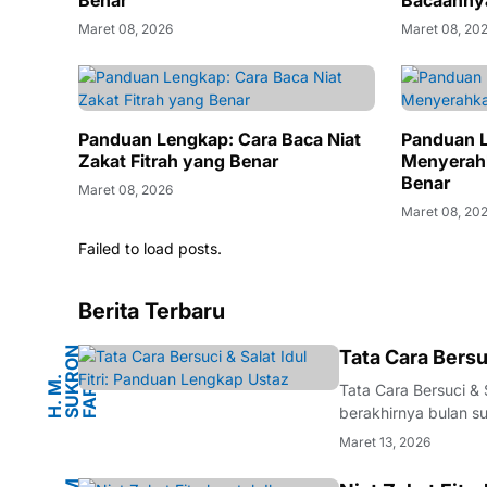
Benar
Bacaanny
Maret 08, 2026
Maret 08, 20
Panduan Lengkap: Cara Baca Niat
Panduan L
Zakat Fitrah yang Benar
Menyerahk
Benar
Maret 08, 2026
Maret 08, 20
Failed to load posts.
Berita Terbaru
N
Tata Cara Bersu
O
A
H
.
M
.
S
U
K
R
F
A
R
D
Tata Cara Bersuci &
berakhirnya bulan s
dan bahagia yang me
Maret 13, 2026
segera berlalu, sem