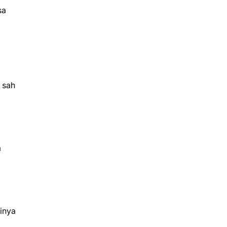
sa
 sah
m
rinya