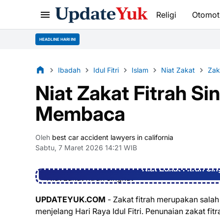
Religi
Otomot
HEADLINE HARI INI
Ibadah
Idul Fitri
Islam
Niat Zakat
Zak
Niat Zakat Fitrah S
Membaca
Oleh
best car accident lawyers in california
Sabtu, 7 Maret 2026 14:21 WIB
Niat Zakat Fitrah S
UPDATEYUK.COM
- Zakat fitrah merupakan salah
menjelang Hari Raya Idul Fitri. Penunaian zakat fi