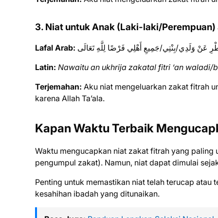
3. Niat untuk Anak (Laki-laki/Perempuan)
Lafal Arab:
ِطْرِ عَنْ وَلَدِي/بِنْتِي/جَمِيعِ أَهْلِي فَرْضًا لِلَّهِ تَعَالَى
Latin:
Nawaitu an ukhrija zakatal fitri ‘an waladi/bin
Terjemahan:
Aku niat mengeluarkan zakat fitrah u
karena Allah Ta’ala.
Kapan Waktu Terbaik Mengucapk
Waktu mengucapkan niat zakat fitrah yang paling
pengumpul zakat). Namun, niat dapat dimulai sejak
Penting untuk memastikan niat telah terucap atau te
kesahihan ibadah yang ditunaikan.