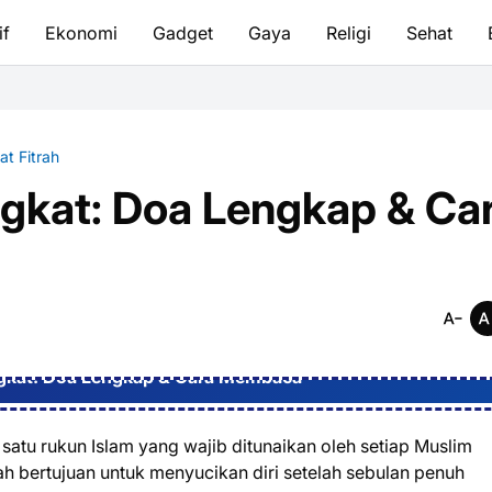
if
Ekonomi
Gadget
Gaya
Religi
Sehat
Tata Cara Be
at Fitrah
ingkat: Doa Lengkap & Ca
ingkat: Doa Lengkap & Cara Membaca
 satu rukun Islam yang wajib ditunaikan oleh setiap Muslim
trah bertujuan untuk menyucikan diri setelah sebulan penuh