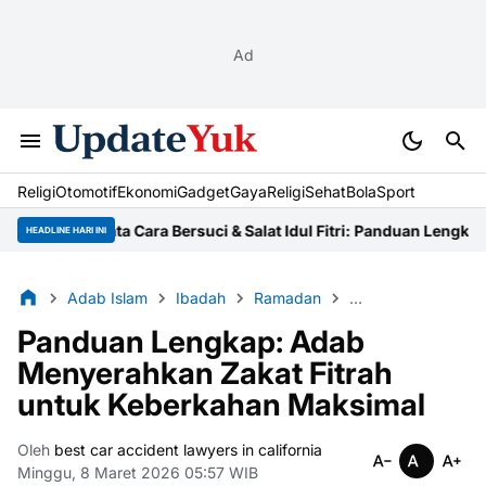
Ad
Religi
Otomotif
Ekonomi
Gadget
Gaya
Religi
Sehat
BolaSport
Tata Cara Bersuci & Salat Idul Fitri: Panduan Lengkap Usta
HEADLINE HARI INI
Adab Islam
Ibadah
Ramadan
Rukun Islam
Ta
Panduan Lengkap: Adab
Menyerahkan Zakat Fitrah
untuk Keberkahan Maksimal
Oleh
best car accident lawyers in california
Minggu, 8 Maret 2026 05:57 WIB