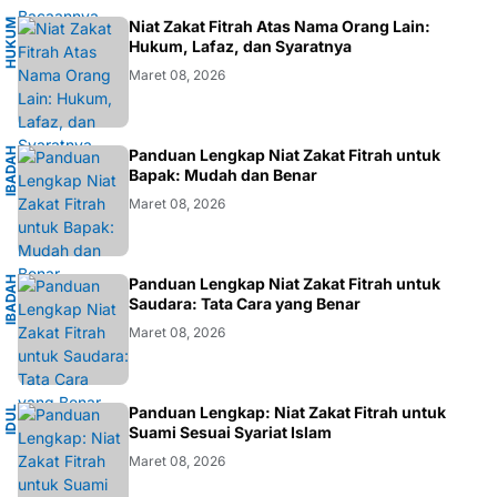
H
U
K
M
I
S
L
A
Niat Zakat Fitrah Atas Nama Orang Lain:
U
M
Hukum, Lafaz, dan Syaratnya
Maret 08, 2026
I
B
A
D
H
I
S
L
A
Panduan Lengkap Niat Zakat Fitrah untuk
A
M
Bapak: Mudah dan Benar
Maret 08, 2026
I
B
A
D
H
I
S
L
A
Panduan Lengkap Niat Zakat Fitrah untuk
A
M
Saudara: Tata Cara yang Benar
Maret 08, 2026
I
Panduan Lengkap: Niat Zakat Fitrah untuk
I
D
U
L
F
I
T
R
Suami Sesuai Syariat Islam
Maret 08, 2026