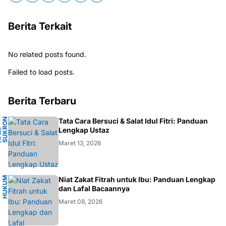
Berita Terkait
No related posts found.
Failed to load posts.
Berita Terbaru
N
Tata Cara Bersuci & Salat Idul Fitri: Panduan
A
Lengkap Ustaz
H
.
M
.
S
U
K
R
O
F
A
R
D
Maret 13, 2026
H
U
K
M
I
S
L
A
Niat Zakat Fitrah untuk Ibu: Panduan Lengkap
U
M
dan Lafal Bacaannya
Maret 08, 2026