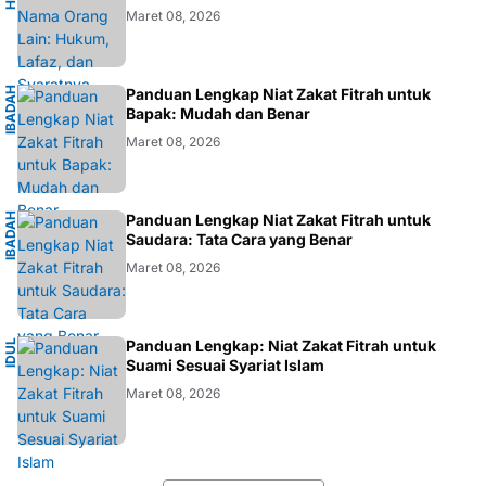
Maret 08, 2026
I
B
A
D
H
I
S
L
A
Panduan Lengkap Niat Zakat Fitrah untuk
A
M
Bapak: Mudah dan Benar
Maret 08, 2026
I
B
A
D
H
I
S
L
A
Panduan Lengkap Niat Zakat Fitrah untuk
A
M
Saudara: Tata Cara yang Benar
Maret 08, 2026
I
Panduan Lengkap: Niat Zakat Fitrah untuk
I
D
U
L
F
I
T
R
Suami Sesuai Syariat Islam
Maret 08, 2026