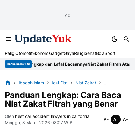
Ad
Religi
Otomotif
Ekonomi
Gadget
Gaya
Religi
Sehat
BolaSport
Panduan Lengkap dan Lafal Bacaannya
Niat Zakat Fitrah Atas Nama 
HEADLINE HARI INI
Ibadah Islam
Idul Fitri
Niat Zakat
Ramadan
Za
Panduan Lengkap: Cara Baca
Niat Zakat Fitrah yang Benar
Oleh
best car accident lawyers in california
Minggu, 8 Maret 2026 08:07 WIB