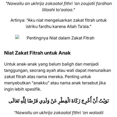
"Nawaitu an ukhrija zakaatal fithri ‘an zaujatii fardhan
lillaahi ta’aalaa."
Artinya: “Aku niat mengeluarkan zakat fitrah untuk
istriku fardhu karena Allah Ta’ala.”
Niat Zakat Fitrah untuk Anak
Untuk anak-anak yang belum baligh dan menjadi
tanggungan, seorang ayah atau wali dapat menunaikan
zakat fitrah atas nama mereka. Penting untuk
menyebutkan “anakku” atau nama anak tersebut jika
ingin lebih spesifik.
نَوَيْتُ أَنْ أُخْرِجَ زَكَاةَ الْفِطْرِ عَنْ وَلَدِي فَرْضًا لِلَّهِ تَعَالَى
"Nawaitu an ukhrija zakaatal fithri ‘an waladii