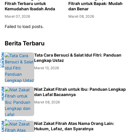
Fitrah Terbaru untuk
Fitrah untuk Bapak: Mudah
Kemudahan Ibadah Anda
dan Benar
Maret 07, 2026
Maret 08, 2026
Failed to load posts.
Berita Terbaru
N
Tata Cara Bersuci & Salat Idul Fitri: Panduan
A
Lengkap Ustaz
H
.
M
.
S
U
K
R
O
F
A
R
D
Maret 13, 2026
H
U
K
M
I
S
L
A
Niat Zakat Fitrah untuk Ibu: Panduan Lengkap
U
M
dan Lafal Bacaannya
Maret 08, 2026
H
U
K
M
I
S
L
A
Niat Zakat Fitrah Atas Nama Orang Lain:
U
M
Hukum, Lafaz, dan Syaratnya