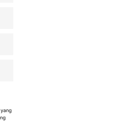
n yang
eng