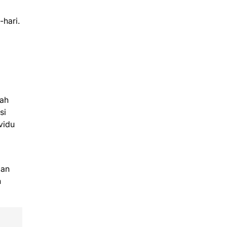
hari.
wah
si
vidu
lan
n