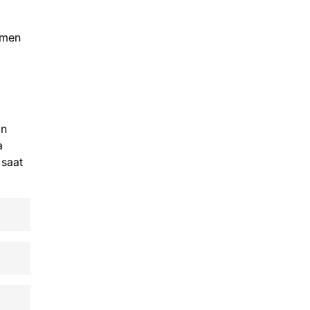
umen
an
a
 saat