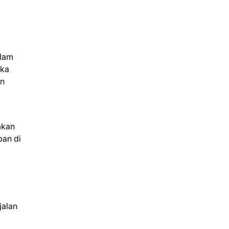
alam
gka
an
akan
pan di
jalan