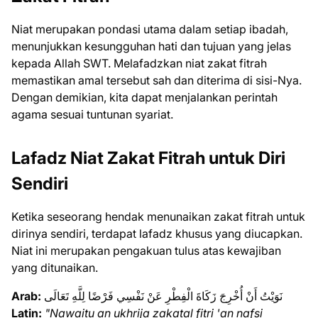
Niat merupakan pondasi utama dalam setiap ibadah,
menunjukkan kesungguhan hati dan tujuan yang jelas
kepada Allah SWT. Melafadzkan niat zakat fitrah
memastikan amal tersebut sah dan diterima di sisi-Nya.
Dengan demikian, kita dapat menjalankan perintah
agama sesuai tuntunan syariat.
Lafadz Niat Zakat Fitrah untuk Diri
Sendiri
Ketika seseorang hendak menunaikan zakat fitrah untuk
dirinya sendiri, terdapat lafadz khusus yang diucapkan.
Niat ini merupakan pengakuan tulus atas kewajiban
yang ditunaikan.
Arab:
نَوَيْتُ أَنْ أُخْرِجَ زَكَاةَ الْفِطْرِ عَنْ نَفْسِي فَرْضًا لِلَّهِ تَعَالَى
Latin:
"Nawaitu an ukhrija zakatal fitri 'an nafsi