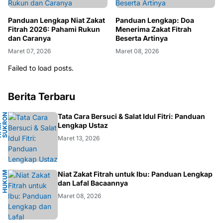
Panduan Lengkap Niat Zakat
Panduan Lengkap: Doa
Fitrah 2026: Pahami Rukun
Menerima Zakat Fitrah
dan Caranya
Beserta Artinya
Maret 07, 2026
Maret 08, 2026
Failed to load posts.
Berita Terbaru
N
Tata Cara Bersuci & Salat Idul Fitri: Panduan
A
Lengkap Ustaz
H
.
M
.
S
U
K
R
O
F
A
R
D
Maret 13, 2026
H
U
K
M
I
S
L
A
Niat Zakat Fitrah untuk Ibu: Panduan Lengkap
U
M
dan Lafal Bacaannya
Maret 08, 2026