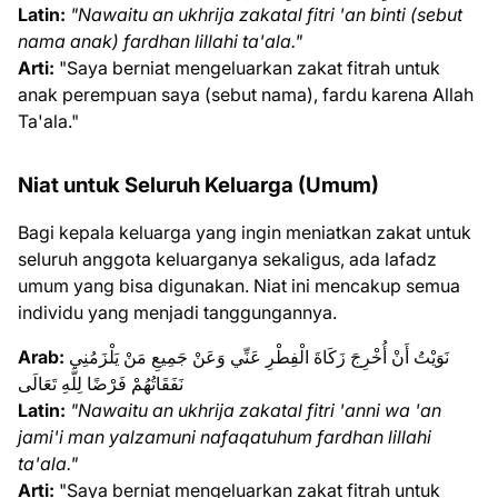
Latin:
"Nawaitu an ukhrija zakatal fitri 'an binti (sebut
nama anak) fardhan lillahi ta'ala."
Arti:
"Saya berniat mengeluarkan zakat fitrah untuk
anak perempuan saya (sebut nama), fardu karena Allah
Ta'ala."
Niat untuk Seluruh Keluarga (Umum)
Bagi kepala keluarga yang ingin meniatkan zakat untuk
seluruh anggota keluarganya sekaligus, ada lafadz
umum yang bisa digunakan. Niat ini mencakup semua
individu yang menjadi tanggungannya.
Arab:
نَوَيْتُ أَنْ أُخْرِجَ زَكَاةَ الْفِطْرِ عَنِّي وَعَنْ جَمِيعِ مَنْ يَلْزَمُنِي
نَفَقَاتُهُمْ فَرْضًا لِلَّهِ تَعَالَى
Latin:
"Nawaitu an ukhrija zakatal fitri 'anni wa 'an
jami'i man yalzamuni nafaqatuhum fardhan lillahi
ta'ala."
Arti:
"Saya berniat mengeluarkan zakat fitrah untuk