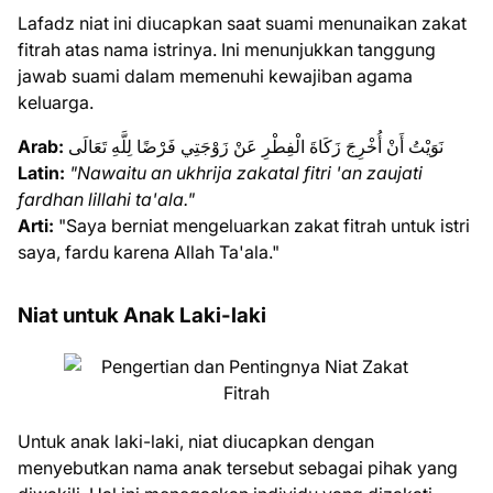
Lafadz niat ini diucapkan saat suami menunaikan zakat
fitrah atas nama istrinya. Ini menunjukkan tanggung
jawab suami dalam memenuhi kewajiban agama
keluarga.
Arab:
نَوَيْتُ أَنْ أُخْرِجَ زَكَاةَ الْفِطْرِ عَنْ زَوْجَتِي فَرْضًا لِلَّهِ تَعَالَى
Latin:
"Nawaitu an ukhrija zakatal fitri 'an zaujati
fardhan lillahi ta'ala."
Arti:
"Saya berniat mengeluarkan zakat fitrah untuk istri
saya, fardu karena Allah Ta'ala."
Niat untuk Anak Laki-laki
Untuk anak laki-laki, niat diucapkan dengan
menyebutkan nama anak tersebut sebagai pihak yang