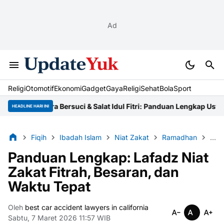
Ad
Religi
Otomotif
Ekonomi
Gadget
Gaya
Religi
Sehat
BolaSport
Tata Cara Bersuci & Salat Idul Fitri: Panduan Lengkap Ustaz
Niat Z
HEADLINE HARI INI
Fiqih
Ibadah Islam
Niat Zakat
Ramadhan
Zaka
Panduan Lengkap: Lafadz Niat
Zakat Fitrah, Besaran, dan
Waktu Tepat
Oleh
best car accident lawyers in california
Sabtu, 7 Maret 2026 11:57 WIB