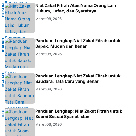
H
U
K
M
I
S
L
A
Niat Zakat Fitrah Atas Nama Orang Lain:
U
M
Hukum, Lafaz, dan Syaratnya
Maret 08, 2026
I
B
A
D
H
I
S
L
A
Panduan Lengkap Niat Zakat Fitrah untuk
A
M
Bapak: Mudah dan Benar
Maret 08, 2026
I
B
A
D
H
I
S
L
A
Panduan Lengkap Niat Zakat Fitrah untuk
A
M
Saudara: Tata Cara yang Benar
Maret 08, 2026
I
Panduan Lengkap: Niat Zakat Fitrah untuk
I
D
U
L
F
I
T
R
Suami Sesuai Syariat Islam
Maret 08, 2026