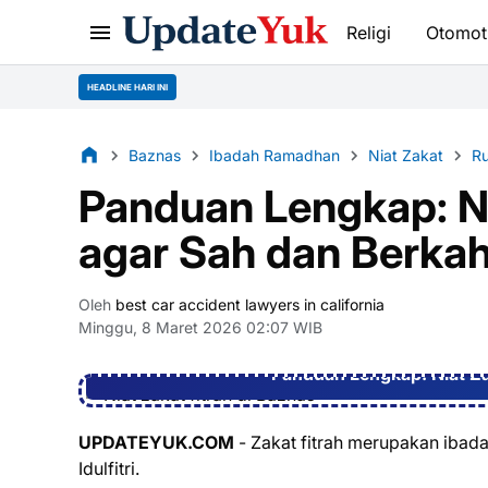
Religi
Otomot
HEADLINE HARI INI
Baznas
Ibadah Ramadhan
Niat Zakat
Ru
Panduan Lengkap: Ni
agar Sah dan Berka
Oleh
best car accident lawyers in california
Minggu, 8 Maret 2026 02:07 WIB
Panduan Lengkap: Niat Za
UPDATEYUK.COM
- Zakat fitrah merupakan ibad
Idulfitri.