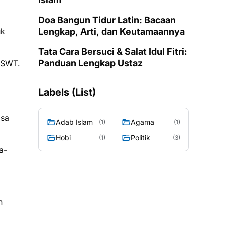
Doa Bangun Tidur Latin: Bacaan
uk
Lengkap, Arti, dan Keutamaannya
Tata Cara Bersuci & Salat Idul Fitri:
Panduan Lengkap Ustaz
h SWT.
Labels (List)
asa
Adab Islam
Agama
(1)
(1)
Hobi
Politik
(1)
(3)
a-
n