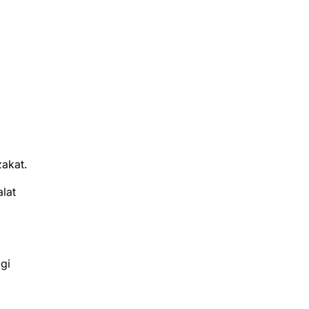
zakat.
lat
gi