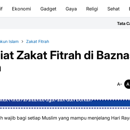
if
Ekonomi
Gadget
Gaya
Religi
Sehat
Tata Cara Bersuci &
kun Islam
Zakat Fitrah
at Zakat Fitrah di Bazna
h
kat Fitrah di Baznas agar Sah dan Berkah
ah wajib bagi setiap Muslim yang mampu menjelang Hari Ray