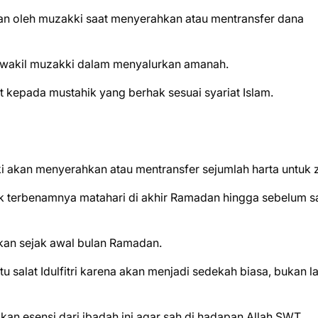
pkan oleh muzakki saat menyerahkan atau mentransfer dana
 wakil muzakki dalam menyalurkan amanah.
 kepada mustahik yang berhak sesuai syariat Islam.
ki akan menyerahkan atau mentransfer sejumlah harta untuk 
ak terbenamnya matahari di akhir Ramadan hingga sebelum sa
ikan sejak awal bulan Ramadan.
 salat Idulfitri karena akan menjadi sedekah biasa, bukan la
an esensi dari ibadah ini agar sah di hadapan Allah SWT.