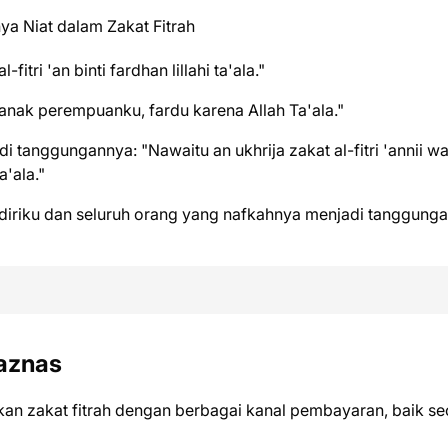
tri 'an binti fardhan lillahi ta'ala."
 anak perempuanku, fardu karena Allah Ta'ala."
i tanggungannya: "Nawaitu an ukhrija zakat al-fitri 'annii wa
a'ala."
k diriku dan seluruh orang yang nafkahnya menjadi tanggung
Baznas
 zakat fitrah dengan berbagai kanal pembayaran, baik se