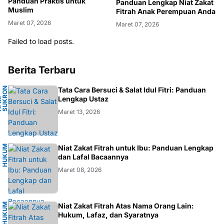
Panduan Praktis untuk
Panduan Lengkap Niat Zakat
Muslim
Fitrah Anak Perempuan Anda
Maret 07, 2026
Maret 07, 2026
Failed to load posts.
Berita Terbaru
N
Tata Cara Bersuci & Salat Idul Fitri: Panduan
A
Lengkap Ustaz
H
.
M
.
S
U
K
R
O
F
A
R
D
Maret 13, 2026
H
U
K
M
I
S
L
A
Niat Zakat Fitrah untuk Ibu: Panduan Lengkap
U
M
dan Lafal Bacaannya
Maret 08, 2026
H
U
K
M
I
S
L
A
Niat Zakat Fitrah Atas Nama Orang Lain:
U
M
Hukum, Lafaz, dan Syaratnya