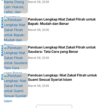
Maret 08, 2026
I
B
A
D
H
I
S
L
A
Panduan Lengkap Niat Zakat Fitrah untuk
A
M
Bapak: Mudah dan Benar
Maret 08, 2026
I
B
A
D
H
I
S
L
A
Panduan Lengkap Niat Zakat Fitrah untuk
A
M
Saudara: Tata Cara yang Benar
Maret 08, 2026
I
Panduan Lengkap: Niat Zakat Fitrah untuk
I
D
U
L
F
I
T
R
Suami Sesuai Syariat Islam
Maret 08, 2026