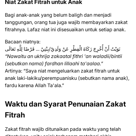
Niat Zakat Fitrah untuk Anak
Bagi anak-anak yang belum baligh dan menjadi
tanggungan, orang tua juga wajib membayarkan zakat
fitrahnya. Lafaz niat ini disesuaikan untuk setiap anak.
Bacaan niatnya:
نَوَيْتُ أَنْ أُخْرِجَ زَكَاةَ الْفِطْرِ عَنْ وَلَدِيْ/بِنْتِيْ ... فَرْضًا لِلَّهِ تَعَالَى
“Nawaitu an ukhrija zakaatal fithri 'an waladii/bintii
(sebutkan nama) fardhan lillaahi ta'aalaa.”
Artinya: “Saya niat mengeluarkan zakat fitrah untuk
anak laki-lakiku/perempuanisku (sebutkan nama anak),
fardu karena Allah Ta'ala.”
Waktu dan Syarat Penunaian Zakat
Fitrah
Zakat fitrah wajib ditunaikan pada waktu yang telah