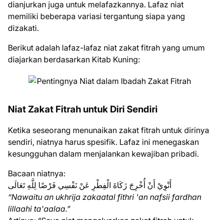
dianjurkan juga untuk melafazkannya. Lafaz niat
memiliki beberapa variasi tergantung siapa yang
dizakati.
Berikut adalah lafaz-lafaz niat zakat fitrah yang umum
diajarkan berdasarkan Kitab Kuning:
Niat Zakat Fitrah untuk Diri Sendiri
Ketika seseorang menunaikan zakat fitrah untuk dirinya
sendiri, niatnya harus spesifik. Lafaz ini menegaskan
kesungguhan dalam menjalankan kewajiban pribadi.
Bacaan niatnya:
أَنْوِيْ أَنْ أُخْرِجَ زَكَاةَ الْفِطْرِ عَنْ نَفْسِي فَرْضًا لِلَّهِ تَعَالَى
“Nawaitu an ukhrija zakaatal fithri 'an nafsii fardhan
lillaahi ta'aalaa.”