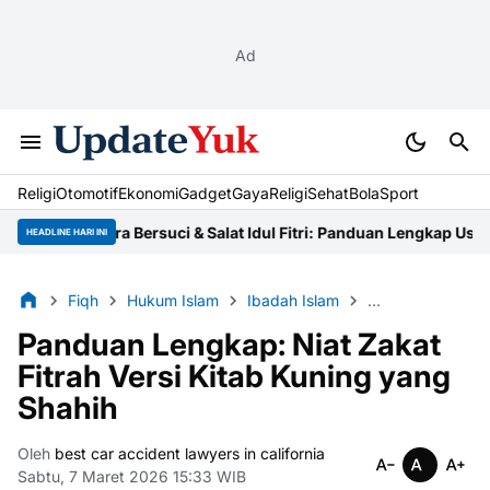
Ad
Religi
Otomotif
Ekonomi
Gadget
Gaya
Religi
Sehat
BolaSport
Tata Cara Bersuci & Salat Idul Fitri: Panduan Lengkap Ustaz
Niat 
HEADLINE HARI INI
Fiqh
Hukum Islam
Ibadah Islam
Kitab Kuning
Panduan Lengkap: Niat Zakat
Fitrah Versi Kitab Kuning yang
Shahih
Oleh
best car accident lawyers in california
Sabtu, 7 Maret 2026 15:33 WIB