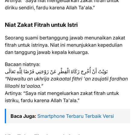
Artinya: “Saya niat mengeluarkan zakat fitrah untuk
diriku sendiri, fardu karena Allah Ta'ala.”
Niat Zakat Fitrah untuk Istri
Seorang suami bertanggung jawab menunaikan zakat
fitrah untuk istrinya. Niat ini menunjukkan kepedulian
dan tanggung jawab kepala keluarga.
Bacaan niatnya:
نَوَيْتُ أَنْ أُخْرِجَ زَكَاةَ الْفِطْرِ عَنْ زَوْجَتِي فَرْضًا لِلَّهِ تَعَالَى
“Nawaitu an ukhrija zakaatal fithri 'an zaujatii fardhan
lillaahi ta'aalaa.”
Artinya: “Saya niat mengeluarkan zakat fitrah untuk
istriku, fardu karena Allah Ta'ala.”
Baca Juga:
Smartphone Terbaru Terbaik Versi