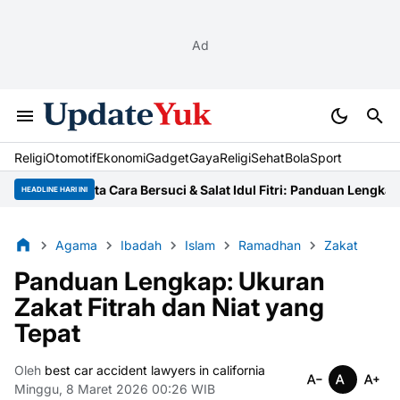
Ad
Religi
Otomotif
Ekonomi
Gadget
Gaya
Religi
Sehat
BolaSport
Tata Cara Bersuci & Salat Idul Fitri: Panduan Lengkap Usta
HEADLINE HARI INI
Agama
Ibadah
Islam
Ramadhan
Zakat
Panduan Lengkap: Ukuran
Zakat Fitrah dan Niat yang
Tepat
Oleh
best car accident lawyers in california
Minggu, 8 Maret 2026 00:26 WIB