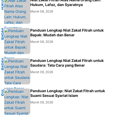
H
U
K
M
I
S
L
A
U
M
Hukum, Lafaz, dan Syaratnya
Maret 08, 2026
I
B
A
D
H
I
S
L
A
Panduan Lengkap Niat Zakat Fitrah untuk
A
M
Bapak: Mudah dan Benar
Maret 08, 2026
I
B
A
D
H
I
S
L
A
Panduan Lengkap Niat Zakat Fitrah untuk
A
M
Saudara: Tata Cara yang Benar
Maret 08, 2026
I
Panduan Lengkap: Niat Zakat Fitrah untuk
I
D
U
L
F
I
T
R
Suami Sesuai Syariat Islam
Maret 08, 2026