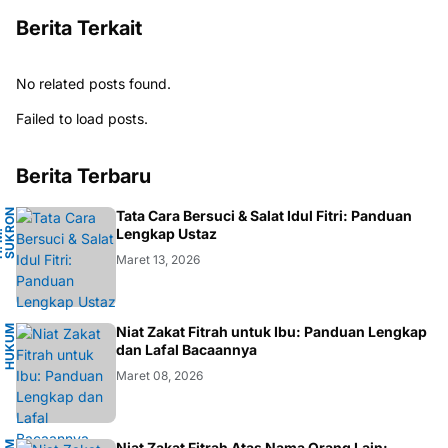
Berita Terkait
No related posts found.
Failed to load posts.
Berita Terbaru
N
Tata Cara Bersuci & Salat Idul Fitri: Panduan
A
Lengkap Ustaz
H
.
M
.
S
U
K
R
O
F
A
R
D
Maret 13, 2026
H
U
K
M
I
S
L
A
Niat Zakat Fitrah untuk Ibu: Panduan Lengkap
U
M
dan Lafal Bacaannya
Maret 08, 2026
Niat Zakat Fitrah Atas Nama Orang Lain: