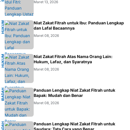
Maret 13, 2026
H
U
K
M
I
S
L
A
Niat Zakat Fitrah untuk Ibu: Panduan Lengkap
U
M
dan Lafal Bacaannya
Maret 08, 2026
H
U
K
M
I
S
L
A
Niat Zakat Fitrah Atas Nama Orang Lain:
U
M
Hukum, Lafaz, dan Syaratnya
Maret 08, 2026
I
B
A
D
H
I
S
L
A
Panduan Lengkap Niat Zakat Fitrah untuk
A
M
Bapak: Mudah dan Benar
Maret 08, 2026
I
B
A
D
H
I
S
L
A
Panduan Lengkap Niat Zakat Fitrah untuk
A
M
Saudara: Tata Cara yang Benar