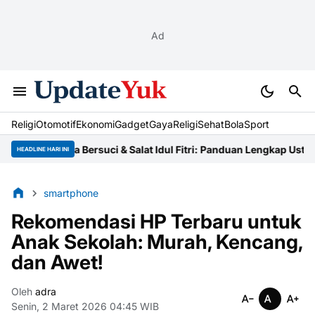
Ad
Religi
Otomotif
Ekonomi
Gadget
Gaya
Religi
Sehat
BolaSport
Tata Cara Bersuci & Salat Idul Fitri: Panduan Lengkap Ustaz
Niat Z
HEADLINE HARI INI
smartphone
Rekomendasi HP Terbaru untuk
Anak Sekolah: Murah, Kencang,
dan Awet!
Oleh
adra
Senin, 2 Maret 2026 04:45 WIB