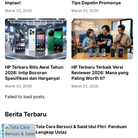
Impian!
Tips Dapetin Promonya
Maret 02, 2026
Maret 02, 2026
HP Terbaru Rilis Awal Tahun
HP Terbaru Terbaik Versi
2026: Intip Bocoran
Reviewer 2026: Mana yang
Spesifikasi dan Harganya!
Paling Worth It?
Maret 02, 2026
Maret 02, 2026
Failed to load posts.
Berita Terbaru
N
Tata Cara Bersuci & Salat Idul Fitri: Panduan
A
Lengkap Ustaz
H
.
M
.
S
U
K
R
O
F
A
R
D