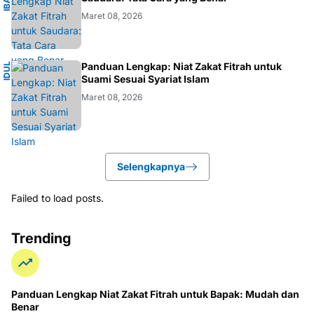
Maret 08, 2026
I
Panduan Lengkap: Niat Zakat Fitrah untuk
I
D
U
L
F
I
T
R
Suami Sesuai Syariat Islam
Maret 08, 2026
Selengkapnya
Failed to load posts.
Trending
Panduan Lengkap Niat Zakat Fitrah untuk Bapak: Mudah dan
Benar