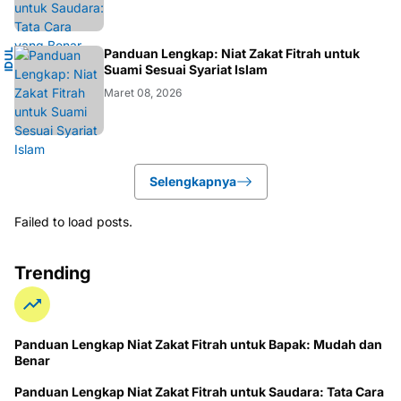
I
Panduan Lengkap: Niat Zakat Fitrah untuk
I
D
U
L
F
I
T
R
Suami Sesuai Syariat Islam
Maret 08, 2026
Selengkapnya
Failed to load posts.
Trending
Panduan Lengkap Niat Zakat Fitrah untuk Bapak: Mudah dan
Benar
Panduan Lengkap Niat Zakat Fitrah untuk Saudara: Tata Cara