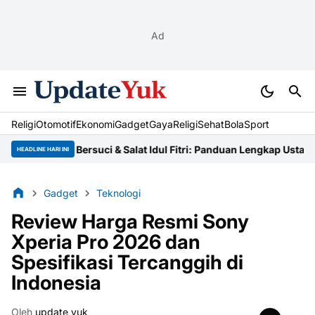
Ad
Religi
Otomotif
Ekonomi
Gadget
Gaya
Religi
Sehat
BolaSport
a Cara Bersuci & Salat Idul Fitri: Panduan Lengkap Ustaz
Niat Zaka
HEADLINE HARI INI
Gadget
Teknologi
Review Harga Resmi Sony
Xperia Pro 2026 dan
Spesifikasi Tercanggih di
Indonesia
Oleh
update yuk