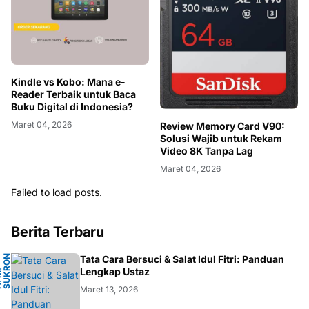
Kindle vs Kobo: Mana e-
Reader Terbaik untuk Baca
Buku Digital di Indonesia?
Maret 04, 2026
Review Memory Card V90:
Solusi Wajib untuk Rekam
Video 8K Tanpa Lag
Maret 04, 2026
Failed to load posts.
Berita Terbaru
N
Tata Cara Bersuci & Salat Idul Fitri: Panduan
A
Lengkap Ustaz
H
.
M
.
S
U
K
R
O
F
A
R
D
Maret 13, 2026