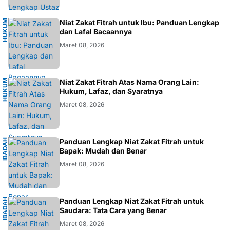
H
U
K
M
I
S
L
A
Niat Zakat Fitrah untuk Ibu: Panduan Lengkap
U
M
dan Lafal Bacaannya
Maret 08, 2026
H
U
K
M
I
S
L
A
Niat Zakat Fitrah Atas Nama Orang Lain:
U
M
Hukum, Lafaz, dan Syaratnya
Maret 08, 2026
I
B
A
D
H
I
S
L
A
Panduan Lengkap Niat Zakat Fitrah untuk
A
M
Bapak: Mudah dan Benar
Maret 08, 2026
I
B
A
D
H
I
S
L
A
Panduan Lengkap Niat Zakat Fitrah untuk
A
M
Saudara: Tata Cara yang Benar
Maret 08, 2026