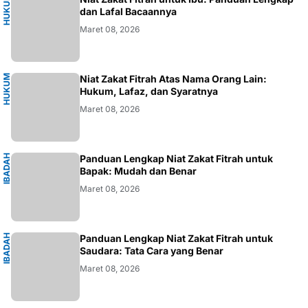
H
U
K
M
I
S
L
A
U
M
dan Lafal Bacaannya
Maret 08, 2026
H
U
K
M
I
S
L
A
Niat Zakat Fitrah Atas Nama Orang Lain:
U
M
Hukum, Lafaz, dan Syaratnya
Maret 08, 2026
I
B
A
D
H
I
S
L
A
Panduan Lengkap Niat Zakat Fitrah untuk
A
M
Bapak: Mudah dan Benar
Maret 08, 2026
I
B
A
D
H
I
S
L
A
Panduan Lengkap Niat Zakat Fitrah untuk
A
M
Saudara: Tata Cara yang Benar
Maret 08, 2026