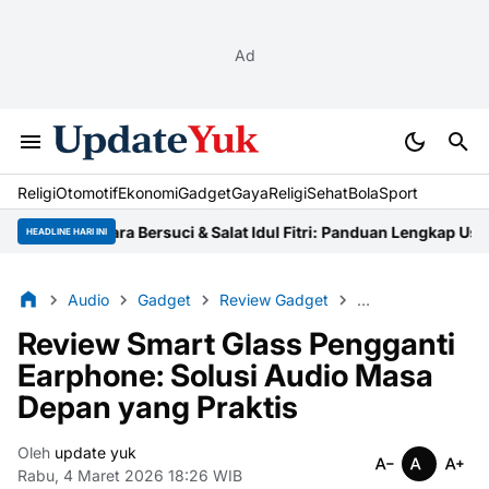
Ad
Religi
Otomotif
Ekonomi
Gadget
Gaya
Religi
Sehat
BolaSport
Tata Cara Bersuci & Salat Idul Fitri: Panduan Lengkap Ustaz
Niat Z
HEADLINE HARI INI
Audio
Gadget
Review Gadget
Smart Glass
Te
Review Smart Glass Pengganti
Earphone: Solusi Audio Masa
Depan yang Praktis
Oleh
update yuk
Rabu, 4 Maret 2026 18:26 WIB