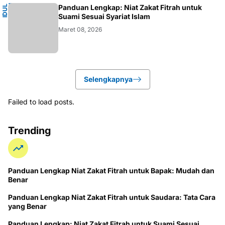
I
Panduan Lengkap: Niat Zakat Fitrah untuk
I
D
U
L
F
I
T
R
Suami Sesuai Syariat Islam
Maret 08, 2026
Selengkapnya
Failed to load posts.
Trending
Panduan Lengkap Niat Zakat Fitrah untuk Bapak: Mudah dan
Benar
Panduan Lengkap Niat Zakat Fitrah untuk Saudara: Tata Cara
yang Benar
Panduan Lengkap: Niat Zakat Fitrah untuk Suami Sesuai