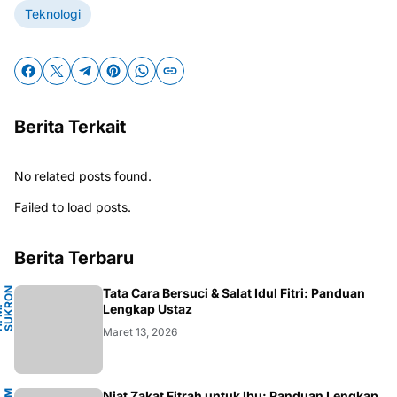
Teknologi
Berita Terkait
No related posts found.
Failed to load posts.
Berita Terbaru
N
Tata Cara Bersuci & Salat Idul Fitri: Panduan
A
Lengkap Ustaz
H
.
M
.
S
U
K
R
O
F
A
R
D
Maret 13, 2026
Niat Zakat Fitrah untuk Ibu: Panduan Lengkap