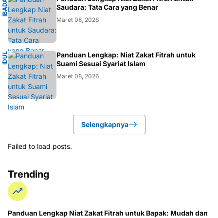
I
B
A
D
H
I
S
L
A
A
M
Saudara: Tata Cara yang Benar
Maret 08, 2026
I
Panduan Lengkap: Niat Zakat Fitrah untuk
I
D
U
L
F
I
T
R
Suami Sesuai Syariat Islam
Maret 08, 2026
Selengkapnya
Failed to load posts.
Trending
Panduan Lengkap Niat Zakat Fitrah untuk Bapak: Mudah dan