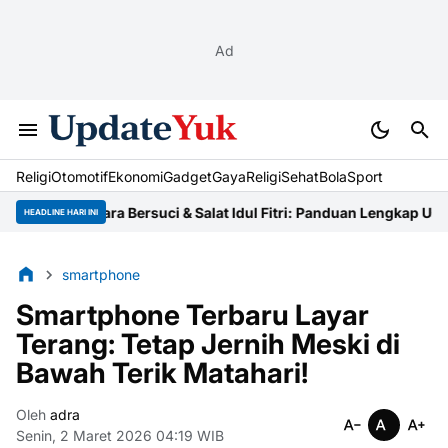
Ad
Religi
Otomotif
Ekonomi
Gadget
Gaya
Religi
Sehat
BolaSport
Tata Cara Bersuci & Salat Idul Fitri: Panduan Lengkap Ustaz
Niat 
HEADLINE HARI INI
smartphone
Smartphone Terbaru Layar
Terang: Tetap Jernih Meski di
Bawah Terik Matahari!
Oleh
adra
Senin, 2 Maret 2026 04:19 WIB