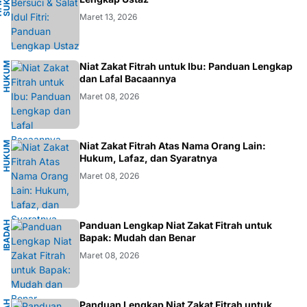
A
H
.
M
.
S
U
K
R
O
F
A
R
D
Maret 13, 2026
H
U
K
M
I
S
L
A
Niat Zakat Fitrah untuk Ibu: Panduan Lengkap
U
M
dan Lafal Bacaannya
Maret 08, 2026
H
U
K
M
I
S
L
A
Niat Zakat Fitrah Atas Nama Orang Lain:
U
M
Hukum, Lafaz, dan Syaratnya
Maret 08, 2026
I
B
A
D
H
I
S
L
A
Panduan Lengkap Niat Zakat Fitrah untuk
A
M
Bapak: Mudah dan Benar
Maret 08, 2026
Panduan Lengkap Niat Zakat Fitrah untuk