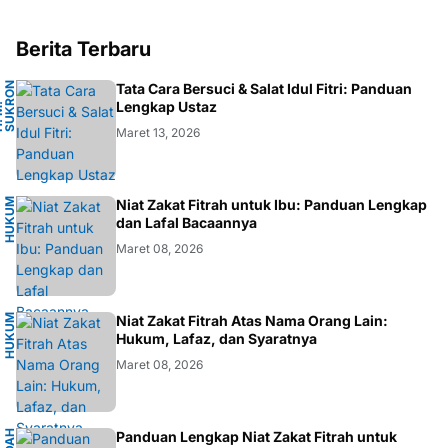
Berita Terbaru
N
Tata Cara Bersuci & Salat Idul Fitri: Panduan
A
Lengkap Ustaz
H
.
M
.
S
U
K
R
O
F
A
R
D
Maret 13, 2026
H
U
K
M
I
S
L
A
Niat Zakat Fitrah untuk Ibu: Panduan Lengkap
U
M
dan Lafal Bacaannya
Maret 08, 2026
H
U
K
M
I
S
L
A
Niat Zakat Fitrah Atas Nama Orang Lain:
U
M
Hukum, Lafaz, dan Syaratnya
Maret 08, 2026
Panduan Lengkap Niat Zakat Fitrah untuk