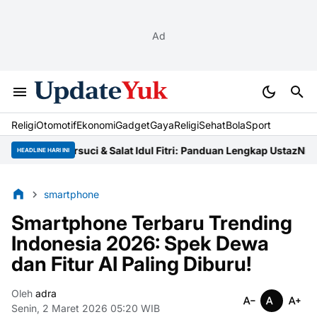
Ad
Religi
Otomotif
Ekonomi
Gadget
Gaya
Religi
Sehat
BolaSport
Cara Bersuci & Salat Idul Fitri: Panduan Lengkap Ustaz
Niat Zakat 
HEADLINE HARI INI
smartphone
Smartphone Terbaru Trending
Indonesia 2026: Spek Dewa
dan Fitur AI Paling Diburu!
Oleh
adra
Senin, 2 Maret 2026 05:20 WIB