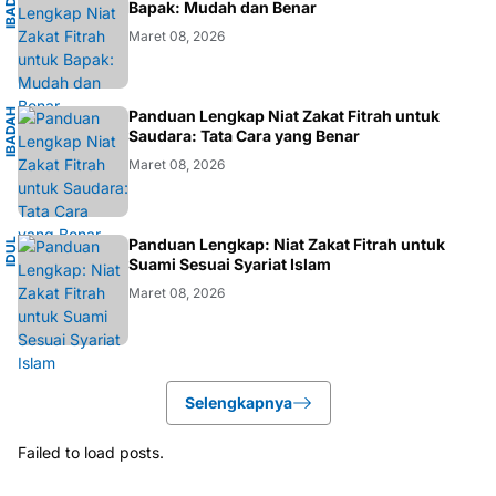
I
B
A
D
H
I
S
L
A
A
M
Bapak: Mudah dan Benar
Maret 08, 2026
I
B
A
D
H
I
S
L
A
Panduan Lengkap Niat Zakat Fitrah untuk
A
M
Saudara: Tata Cara yang Benar
Maret 08, 2026
I
Panduan Lengkap: Niat Zakat Fitrah untuk
I
D
U
L
F
I
T
R
Suami Sesuai Syariat Islam
Maret 08, 2026
Selengkapnya
Failed to load posts.